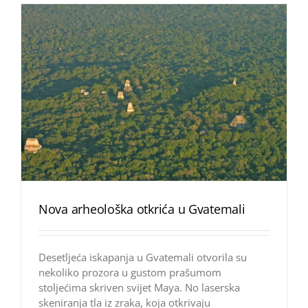
Nova arheološka otkrića u Gvatemali
Desetljeća iskapanja u Gvatemali otvorila su
nekoliko prozora u gustom prašumom
stoljećima skriven svijet Maya. No laserska
skeniranja tla iz zraka, koja otkrivaju