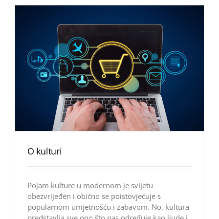
O kulturi
Pojam kulture u modernom je svijetu
obezvrijeđen i obično se poistovjećuje s
popularnom umjetnošću i zabavom. No, kultura
predstavlja sve ono što nas određuje kao ljude i