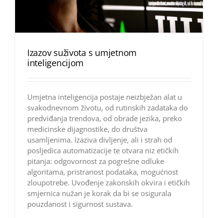
Izazov suživota s umjetnom
inteligencijom
Umjetna inteligencija postaje neizbježan alat u
svakodnevnom životu, od rutinskih zadataka do
predviđanja trendova, od obrade jezika, preko
medicinske dijagnostike, do društva
usamljenima. Izaziva divljenje, ali i strah od
posljedica automatizacije te otvara niz etičkih
pitanja: odgovornost za pogrešne odluke
algoritama, pristranost podataka, mogućnost
zloupotrebe. Uvođenje zakonskih okvira i etičkih
smjernica nužan je korak da bi se osigurala
pouzdanost i sigurnost sustava.