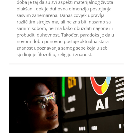
doba je taj da su svi aspekti materijalnog života
olakšani, dok je duhovna dimenzija postojanja
sasvim zanemarena. Danas čovjek upravlja
različitim strojevima, ali ne zna biti nasamo sa
samim sobom, ne zna kako obuzdati nagone ili
probuditi duhovnost. Također, paradoks je da u
novom dobu ponovno postaje aktualna stara
znanost upoznavanja samog sebe koja u sebi
sjedinjuje filozofiju, religiju i znanost.