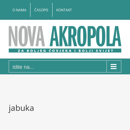
Skip
to
O NAMA
ČASOPIS
KONTAKT
content
Idite na...
jabuka