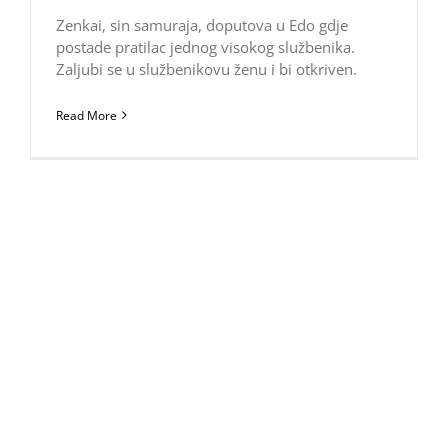
Zenkai, sin samuraja, doputova u Edo gdje
postade pratilac jednog visokog službenika.
Zaljubi se u službenikovu ženu i bi otkriven.
Read More
Novo iznenađenje iz Salone
Najnovije otkriće u Saloni, nekadašnjoj
metropoli rimske provincije Dalmacije, jesu dva
mozaika koja su pokrivala grijane podove
rimske vile. Otkriveni su početkom 2022. godine
u samom središtu Solina i daju naslutiti raskoš