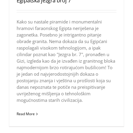
Egipatska jezgra broj 7
Kako su nastale piramide i monumentalni
hramovi faraonskog Egipta neriješena je
zagonetka. Posebno je intrigantno pitanje
obrade granita. Nema dokaza da su Egipćani
raspolagali visokom tehnologijom, a ipak
cilindar poznat kao "Jezgra br. 7", pronađen u
Gizi, izgleda kao da je izvađen iz granitnog bloka
najmodernijom brzo rotirajućom bušilicom! To
je jedan od najvjerodostojnijih dokaza o
postojanju znanja i vještina u prošlosti koja su
danas nepoznata te potiče na preispitivanje
uvriježenog mišljenja o tehnološkim
mogućnostima starih civilizacija.
Read More