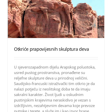
Otkriće prapovijesnih skulptura deva
U sjeverozapadnom dijelu Arapskog poluotoka,
usred pustog prostranstva, pronađene su
reljefne skulpture deva u prirodnoj veličini.
Saudijsko-francuski istraživački tim otkrio je da
nalazi potječu iz neolitskog doba te da imaju
sakralni karakter. Život ljudi u oskudnim
pustinjskim krajevima neraskidivo je vezan s
izdržljivim, nezahtjevnim devama koje prevoze
putnike i terete, a služe im i kao izvor hrane.