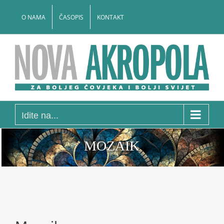
Skip
to
O NAMA
ČASOPIS
KONTAKT
content
Idite na...
MOZAIK