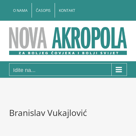
Skip
to
O NAMA
ČASOPIS
KONTAKT
content
Idite na...
Branislav Vukajlović