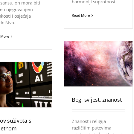
harmoniji suprotnosti.
sansu, on mora biti
ćen njegovanjem
skosti i osjećaja
Read More
dništva.
 More
Bog, svijest, znanost
zov suživota s
Znanost i religija
jetnom
različitim putevima