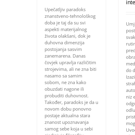
int
Upečatljiv paradoks
znanstveno-tehnološkog
doba je taj da su svi
Umje
aspekti materijalnog
post
života olakšani, dok je
sva
duhovna dimenzija
ruti
postojanja sasvim
pred
zanemarena. Danas
obra
čovjek upravlja različitim
medi
strojevima, ali ne zna biti
do d
nasamo sa samim
Izazi
sobom, ne zna kako
stra
obuzdati nagone ili
auto
probuditi duhovnost.
niz 
Također, paradoks je da u
odg
novom dobu ponovno
odlu
postaje aktualna stara
pris
znanost upoznavanja
mog
samog sebe koja u sebi
Uvo