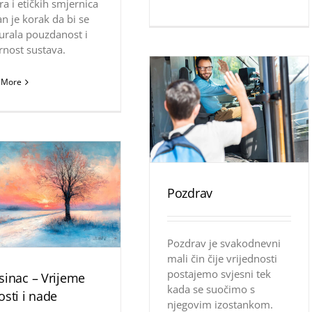
ra i etičkih smjernica
n je korak da bi se
urala pouzdanost i
rnost sustava.
 More
Pozdrav
Pozdrav je svakodnevni
mali čin čije vrijednosti
postajemo svjesni tek
sinac – Vrijeme
kada se suočimo s
osti i nade
njegovim izostankom.