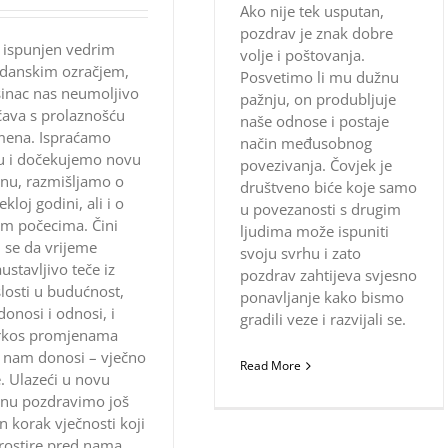
Ako nije tek usputan,
pozdrav je znak dobre
 ispunjen vedrim
volje i poštovanja.
gdanskim ozračjem,
Posvetimo li mu dužnu
inac nas neumoljivo
pažnju, on produbljuje
ava s prolaznošću
naše odnose i postaje
mena. Ispraćamo
način međusobnog
u i dočekujemo novu
povezivanja. Čovjek je
nu, razmišljamo o
društveno biće koje samo
ekloj godini, ali i o
u povezanosti s drugim
m počecima. Čini
ljudima može ispuniti
se da vrijeme
svoju svrhu i zato
ustavljivo teče iz
pozdrav zahtijeva svjesno
losti u budućnost,
ponavljanje kako bismo
donosi i odnosi, i
gradili veze i razvijali se.
rkos promjenama
 nam donosi – vječno
Read More
e. Ulazeći u novu
inu pozdravimo još
n korak vječnosti koji
rostire pred nama.