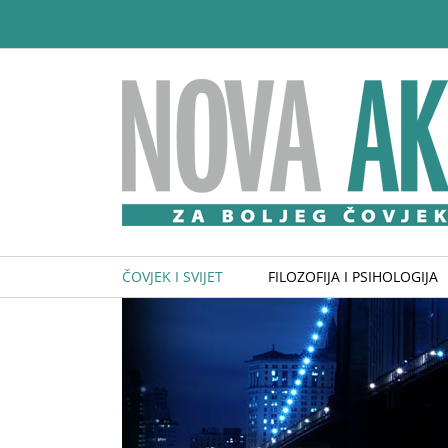
Skip
to
content
ČOVJEK I SVIJET
FILOZOFIJA I PSIHOLOGIJA