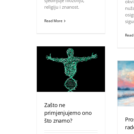
sjedinjuje filozofiju,
okvi
religiju i znanost.
nuža
osig
Read More
sigu
Read
Zašto ne
primjenjujemo ono
Pro
što znamo?
rad