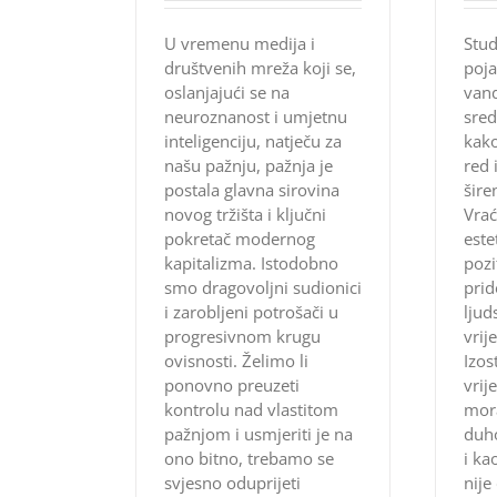
U vremenu medija i
Stud
društvenih mreža koji se,
poja
oslanjajući se na
vand
neuroznanost i umjetnu
sred
inteligenciju, natječu za
kako
našu pažnju, pažnja je
red 
postala glavna sirovina
šire
novog tržišta i ključni
Vrać
pokretač modernog
este
kapitalizma. Istodobno
pozi
smo dragovoljni sudionici
prid
i zarobljeni potrošači u
ljud
progresivnom krugu
vrij
ovisnosti. Želimo li
Izo
ponovno preuzeti
vrij
kontrolu nad vlastitom
mor
pažnjom i usmjeriti je na
duh
ono bitno, trebamo se
i ka
svjesno oduprijeti
nije