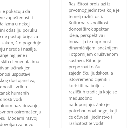
Različitost proizlazi iz
prvotnog jedinstva koje je
ije pokazuju da
temelj različitosti.
ve zapuštenosti i
Kulturna raznolikost
alizma u nekoj
donosi širok spektar
ini odašilju poruku
ideja, perspektiva i
 ne postoji briga za
inovacija te doprinosi
i zakon, što pogoduje
dinamičnijem, snažnijem
nju nereda i nasilja.
i otpornijem društvenom
anje higijene i
sustavu. Bitno je
tskih elemenata ima
prepoznati našu
tivan učinak jer
zajedničku ljudskost, a
onosi uspostavi
istovremeno cijeniti i
skog dostojanstva,
koristiti najbolje iz
ednosti i vrlina.
različitih tradicija koje se
stanak humanih
međusobno
ednosti vodi
nadopunjuju. Zato je
alnom nazadovanju,
potreban novi odgoj koji
ovnom osiromašenju
će očuvati i jedinstvo i
osu. Moderni razvoj
različitost te voditi
 dovoljan za novu