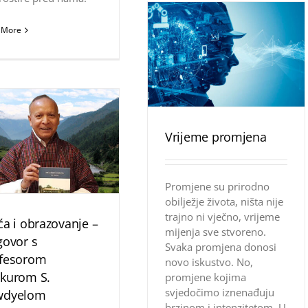
 More
Vrijeme promjena
Promjene su prirodno
obilježje života, ništa nije
trajno ni vječno, vrijeme
ća i obrazovanje –
mijenja sve stvoreno.
govor s
Svaka promjena donosi
fesorom
novo iskustvo. No,
kurom S.
promjene kojima
svjedočimo iznenađuju
wdyelom
brzinom i intenzitetom. U