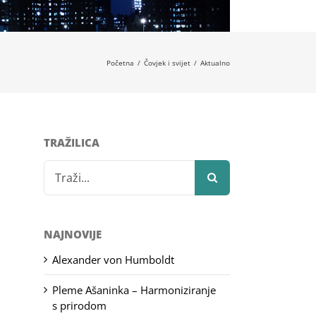
Početna
/
Čovjek i svijet
/
Aktualno
TRAŽILICA
Search
for:
NAJNOVIJE
Alexander von Humboldt
Pleme Ašaninka – Harmoniziranje
s prirodom