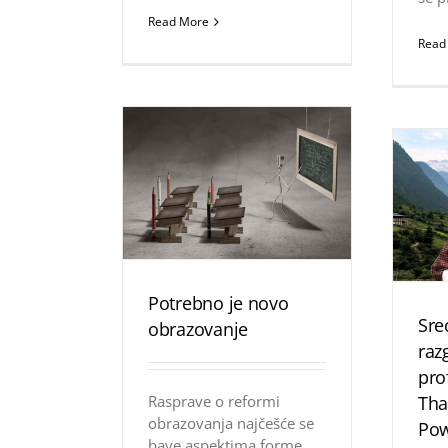
Read More
Read
Potrebno je novo
Sre
obrazovanje
raz
pro
Rasprave o reformi
Tha
obrazovanja najčešće se
Po
bave aspektima forme