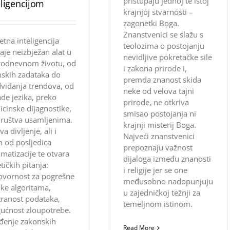
pristupaju jednoj te istoj
eligencijom
krajnjoj stvarnosti –
zagonetki Boga.
Znanstvenici se slažu s
tna inteligencija
teolozima o postojanju
aje neizbježan alat u
nevidljive pokretačke sile
kodnevnom životu, od
i zakona prirode i,
nskih zadataka do
premda znanost skida
viđanja trendova, od
neke od velova tajni
de jezika, preko
prirode, ne otkriva
cinske dijagnostike,
smisao postojanja ni
ruštva usamljenima.
krajnji misterij Boga.
va divljenje, ali i
Najveći znanstvenici
h od posljedica
prepoznaju važnost
matizacije te otvara
dijaloga između znanosti
etičkih pitanja:
i religije jer se one
ovornost za pogrešne
međusobno nadopunjuju
ke algoritama,
u zajedničkoj težnji za
tranost podataka,
temeljnom istinom.
ućnost zloupotrebe.
đenje zakonskih
Read More