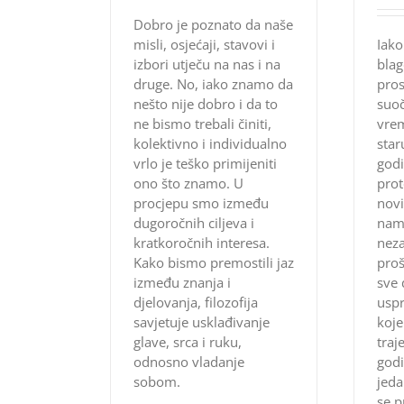
Dobro je poznato da naše
misli, osjećaji, stavovi i
Iako
izbori utječu na nas i na
bla
druge. No, iako znamo da
pros
nešto nije dobro i da to
suoč
ne bismo trebali činiti,
vre
kolektivno i individualno
star
vrlo je teško primijeniti
godi
ono što znamo. U
prot
procjepu smo između
novi
dugoročnih ciljeva i
nam 
kratkoročnih interesa.
neza
Kako bismo premostili jaz
proš
između znanja i
sve 
djelovanja, filozofija
usp
savjetuje usklađivanje
koje
glave, srca i ruku,
traj
odnosno vladanje
god
sobom.
jeda
se p