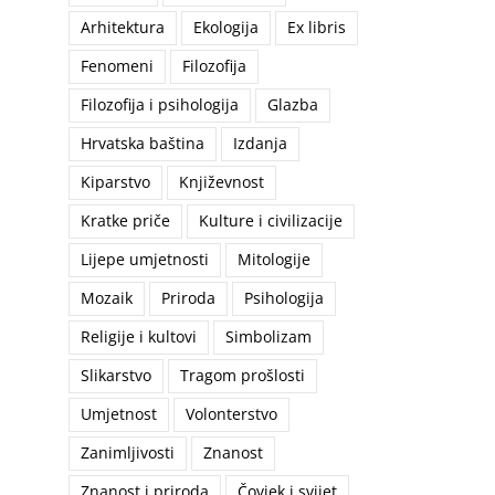
Arhitektura
Ekologija
Ex libris
Fenomeni
Filozofija
Filozofija i psihologija
Glazba
Hrvatska baština
Izdanja
Kiparstvo
Književnost
Kratke priče
Kulture i civilizacije
Lijepe umjetnosti
Mitologije
Mozaik
Priroda
Psihologija
Religije i kultovi
Simbolizam
Slikarstvo
Tragom prošlosti
Umjetnost
Volonterstvo
Zanimljivosti
Znanost
Znanost i priroda
Čovjek i svijet