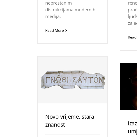
neprestanim
rene
distrakcijama modernih
pra
medija.
ljud
zaje
Read More
Read
Novo vrijeme, stara
Iza
znanost
um