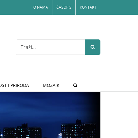
O NAMA
ČASOPIS
KONTAKT
Search
for:
ST I PRIRODA
MOZAIK