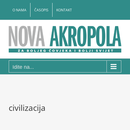
Skip
to
O NAMA
ČASOPIS
KONTAKT
content
Idite na...
civilizacija