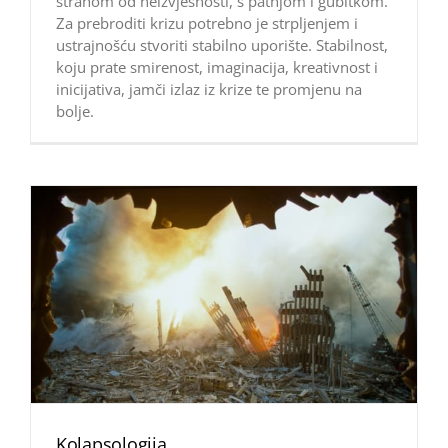
strahom od neizvjesnosti, s patnjom i gubitkom.
Za prebroditi krizu potrebno je strpljenjem i
ustrajnošću stvoriti stabilno uporište. Stabilnost,
koju prate smirenost, imaginacija, kreativnost i
inicijativa, jamči izlaz iz krize te promjenu na
bolje.
Kolapsologija