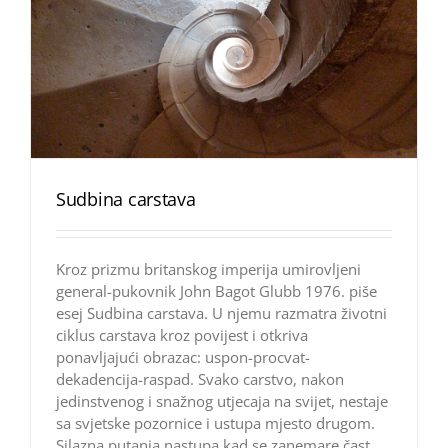
Sudbina carstava
Kroz prizmu britanskog imperija umirovljeni
general-pukovnik John Bagot Glubb 1976. piše
esej Sudbina carstava. U njemu razmatra životni
ciklus carstava kroz povijest i otkriva
ponavljajući obrazac: uspon-procvat-
dekadencija-raspad. Svako carstvo, nakon
jedinstvenog i snažnog utjecaja na svijet, nestaje
sa svjetske pozornice i ustupa mjesto drugom.
Silazna putanja nastupa kad se zanemare čast,