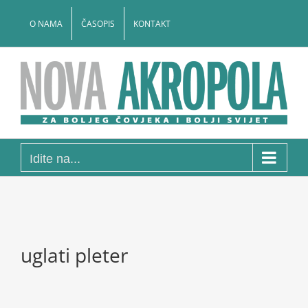
Skip
to
O NAMA
ČASOPIS
KONTAKT
content
Idite na...
uglati pleter