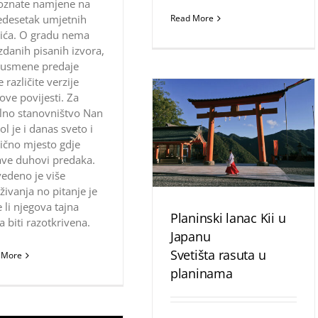
oznate namjene na
edesetak umjetnih
Read More
ića. O gradu nema
danih pisanih izvora,
 usmene predaje
 različite verzije
ove povijesti. Za
lno stanovništvo Nan
l je i danas sveto i
ično mjesto gdje
ve duhovi predaka.
edeno je više
aživanja no pitanje je
 li njegova tajna
Planinski lanac Kii u
a biti razotkrivena.
Japanu
Svetišta rasuta u
 More
planinama