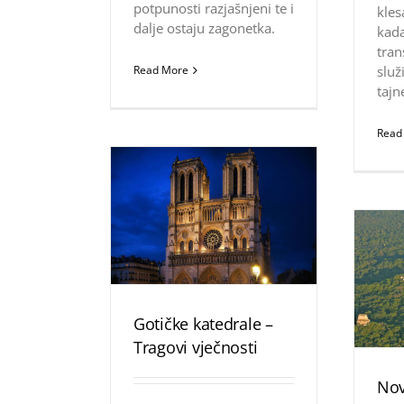
potpunosti razjašnjeni te i
kle
dalje ostaju zagonetka.
kada
tran
Read More
služ
tajn
Read
Gotičke katedrale –
Tragovi vječnosti
Nov