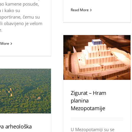
sao kamene posude,
 i kako su
Read More
sportirane, čemu su
ili obavijeno je velom
e.
 More
Zigurat – Hram
planina
Mezopotamije
a arheološka
U Mezopotamiji su se