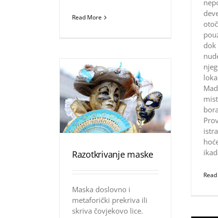
nep
dev
Read More
otoč
pouz
dok
nude
njeg
loka
Mado
mist
bora
Prov
istr
hoće
ikad
Razotkrivanje maske
Read
Maska doslovno i
metaforički prekriva ili
skriva čovjekovo lice.