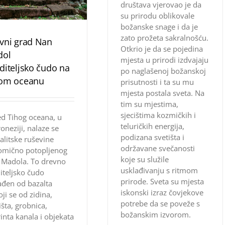
društava vjerovao je da
su prirodu oblikovale
božanske snage i da je
zato prožeta sakralnošću.
vni grad Nan
Otkrio je da se pojedina
dol
mjesta u prirodi izdvajaju
diteljsko čudo na
po naglašenoj božanskoj
om oceanu
prisutnosti i ta su mu
mjesta postala sveta. Na
tim su mjestima,
sjecištima kozmičkih i
d Tihog oceana, u
teluričkih energija,
oneziji, nalaze se
podizana svetišta i
litske ruševine
održavane svečanosti
omično potopljenog
koje su služile
 Madola. To drevno
usklađivanju s ritmom
iteljsko čudo
prirode. Sveta su mjesta
ađen od bazalta
iskonski izraz čovjekove
oji se od zidina,
potrebe da se poveže s
išta, grobnica,
božanskim izvorom.
rinta kanala i objekata