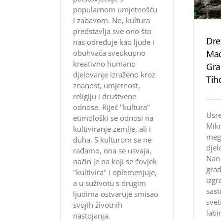
popularnom umjetnošću
i zabavom. No, kultura
predstavlja sve ono što
Dre
nas određuje kao ljude i
obuhvaća sveukupno
Ma
kreativno humano
Gra
djelovanje izraženo kroz
Tih
znanost, umjetnost,
religiju i društvene
odnose. Riječ "kultura"
Usre
etimološki se odnosi na
Mikr
kultiviranje zemlje, ali i
mega
duha. S kulturom se ne
djel
rađamo, ona se usvaja,
Nan
način je na koji se čovjek
grad
"kultivira" i oplemenjuje,
izgr
a u suživotu s drugim
sast
ljudima ostvaruje smisao
svet
svojih životnih
labi
nastojanja.