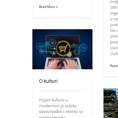
mogl
Read More
otkr
orga
u n
pret
što 
prih
pret
star
civi
Read
O kulturi
Pojam kulture u
modernom je svijetu
obezvrijeđen i obično se
poistovjećuje s