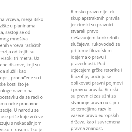
Rimsko pravo nije tek
skup apstraktnih pravila
na vrčeva, megalitsko
jer rimski su pravnici
zište u planinama
stvarali pravo
a, sastoji se od
rješavanjem konkretnih
emog mnoštva
slučajeva, rukovodeći se
nih vrčeva različitih
pri tome filozofskim
nzija od kojih su
idejama o pravu i
 visoki tri metra. Uz
pravednosti. Pod
ne diskove, koji su
utjecajem grčke retorike i
a služili kao
filozofije, počinju se
opci, pronađene su i
oblikovati pravni pojmovi
ske kosti što je
i pravna pravila. Rimski
ologe navelo na
su pravnici zaslužni za
postavku da se radi o
stvaranje prava na čijim
ama neke pradavne
se temeljima razvilo
lizacije. U narodu se
važeće pravo europskih
ose priče koje vrčeve
država, kao i suvremena
ezuju s nekadašnjom
pravna znanost.
ovskom rasom. Tko je