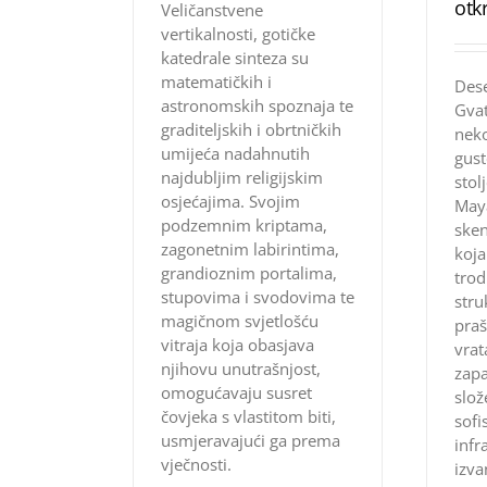
otk
Veličanstvene
vertikalnosti, gotičke
katedrale sinteza su
matematičkih i
Dese
astronomskih spoznaja te
Gvat
graditeljskih i obrtničkih
neko
umijeća nadahnutih
gus
najdubljim religijskim
stol
osjećajima. Svojim
Maya
podzemnim kriptama,
sken
zagonetnim labirintima,
koja
grandioznim portalima,
tro
stupovima i svodovima te
stru
magičnom svjetlošću
pra
vitraja koja obasjava
vrat
njihovu unutrašnjost,
zapa
omogućavaju susret
slož
čovjeka s vlastitom biti,
sofi
usmjeravajući ga prema
infr
vječnosti.
izva