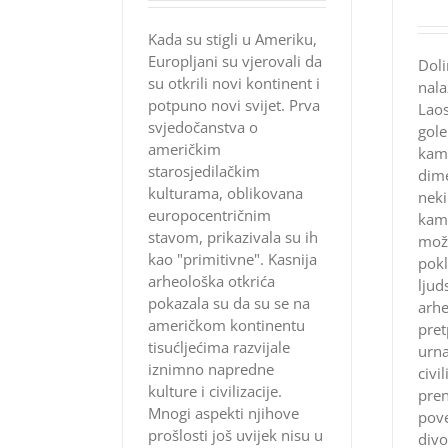
Kada su stigli u Ameriku,
Europljani su vjerovali da
Doli
su otkrili novi kontinent i
nala
potpuno novi svijet. Prva
Laos
svjedočanstva o
gol
američkim
kame
starosjedilačkim
dime
kulturama, oblikovana
neki
europocentričnim
kame
stavom, prikazivala su ih
možd
kao "primitivne". Kasnija
pokl
arheološka otkrića
ljud
pokazala su da su se na
arhe
američkom kontinentu
pret
tisućljećima razvijale
urn
iznimno napredne
civi
kulture i civilizacije.
pren
Mnogi aspekti njihove
pov
prošlosti još uvijek nisu u
div