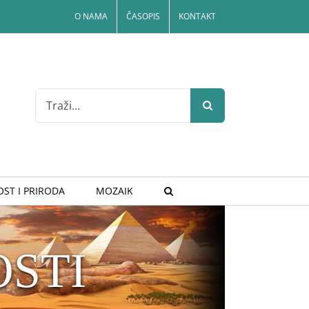
O NAMA
ČASOPIS
KONTAKT
Search
for:
ST I PRIRODA
MOZAIK
STI