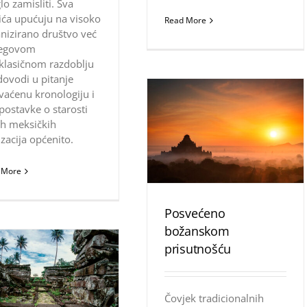
o zamisliti. Sva
ića upućuju na visoko
Read More
nizirano društvo već
jegovom
klasičnom razdoblju
dovodi u pitanje
vaćenu kronologiju i
postavke o starosti
ih meksičkih
lizacija općenito.
 More
Posvećeno
božanskom
prisutnošću
Čovjek tradicionalnih