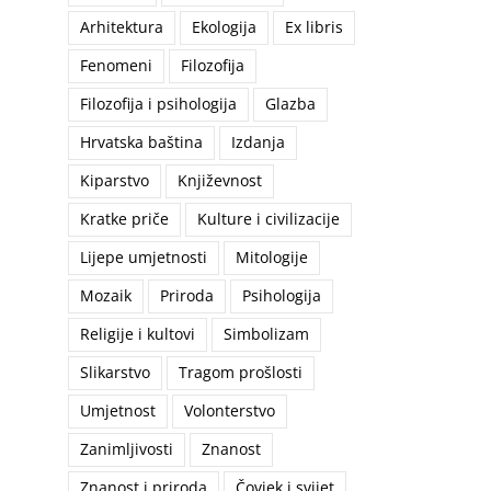
Arhitektura
Ekologija
Ex libris
Fenomeni
Filozofija
Filozofija i psihologija
Glazba
Hrvatska baština
Izdanja
Kiparstvo
Književnost
Kratke priče
Kulture i civilizacije
Lijepe umjetnosti
Mitologije
Mozaik
Priroda
Psihologija
Religije i kultovi
Simbolizam
Slikarstvo
Tragom prošlosti
Umjetnost
Volonterstvo
Zanimljivosti
Znanost
Znanost i priroda
Čovjek i svijet