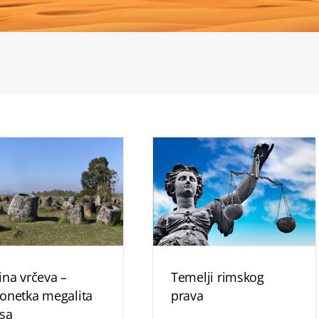
ina vrčeva –
Temelji rimskog
onetka megalita
prava
sa