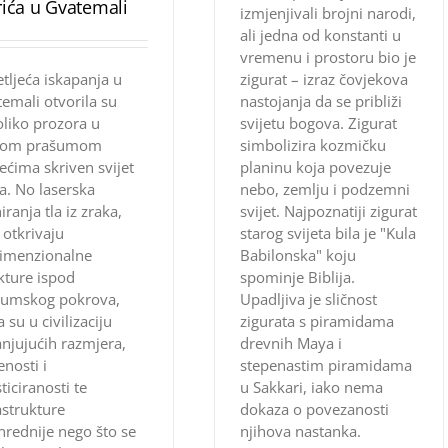
rića u Gvatemali
izmjenjivali brojni narodi,
ali jedna od konstanti u
vremenu i prostoru bio je
tljeća iskapanja u
zigurat – izraz čovjekova
emali otvorila su
nastojanja da se približi
liko prozora u
svijetu bogova. Zigurat
tom prašumom
simbolizira kozmičku
jećima skriven svijet
planinu koja povezuje
. No laserska
nebo, zemlju i podzemni
iranja tla iz zraka,
svijet. Najpoznatiji zigurat
 otkrivaju
starog svijeta bila je "Kula
dimenzionalne
Babilonska" koju
kture ispod
spominje Biblija.
šumskog pokrova,
Upadljiva je sličnost
a su u civilizaciju
zigurata s piramidama
njujućih razmjera,
drevnih Maya i
enosti i
stepenastim piramidama
sticiranosti te
u Sakkari, iako nema
astrukture
dokaza o povezanosti
nrednije nego što se
njihova nastanka.