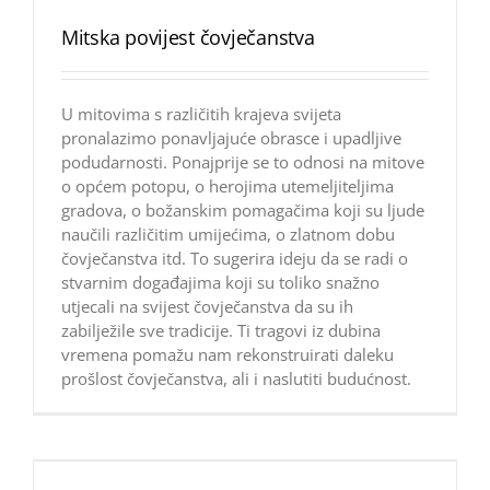
Mitska povijest čovječanstva
U mitovima s različitih krajeva svijeta
pronalazimo ponavljajuće obrasce i upadljive
podudarnosti. Ponajprije se to odnosi na mitove
o općem potopu, o herojima utemeljiteljima
gradova, o božanskim pomagačima koji su ljude
naučili različitim umijećima, o zlatnom dobu
čovječanstva itd. To sugerira ideju da se radi o
stvarnim događajima koji su toliko snažno
utjecali na svijest čovječanstva da su ih
zabilježile sve tradicije. Ti tragovi iz dubina
vremena pomažu nam rekonstruirati daleku
prošlost čovječanstva, ali i naslutiti budućnost.