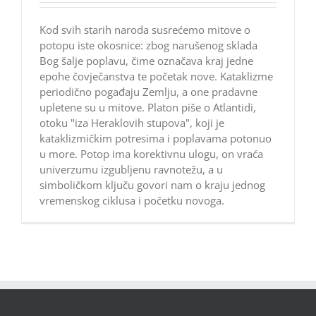
Kod svih starih naroda susrećemo mitove o
potopu iste okosnice: zbog narušenog sklada
Bog šalje poplavu, čime označava kraj jedne
epohe čovječanstva te početak nove. Kataklizme
periodično pogađaju Zemlju, a one pradavne
upletene su u mitove. Platon piše o Atlantidi,
otoku "iza Heraklovih stupova", koji je
kataklizmičkim potresima i poplavama potonuo
u more. Potop ima korektivnu ulogu, on vraća
univerzumu izgubljenu ravnotežu, a u
simboličkom ključu govori nam o kraju jednog
vremenskog ciklusa i početku novoga.