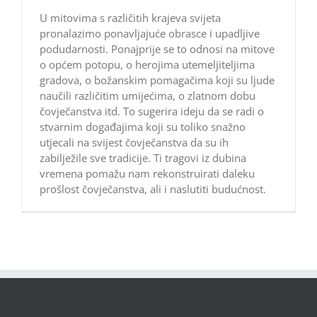
U mitovima s različitih krajeva svijeta
pronalazimo ponavljajuće obrasce i upadljive
podudarnosti. Ponajprije se to odnosi na mitove
o općem potopu, o herojima utemeljiteljima
gradova, o božanskim pomagačima koji su ljude
naučili različitim umijećima, o zlatnom dobu
čovječanstva itd. To sugerira ideju da se radi o
stvarnim događajima koji su toliko snažno
utjecali na svijest čovječanstva da su ih
zabilježile sve tradicije. Ti tragovi iz dubina
vremena pomažu nam rekonstruirati daleku
prošlost čovječanstva, ali i naslutiti budućnost.