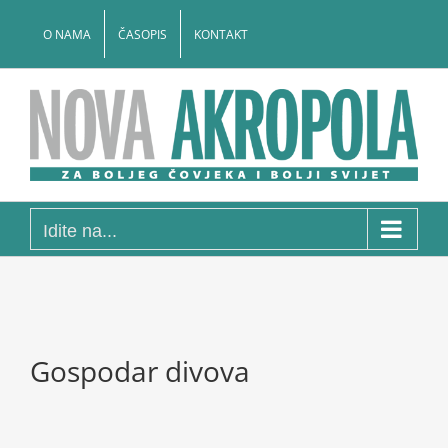
Skip
to
O NAMA
ČASOPIS
KONTAKT
content
Idite na...
Gospodar divova