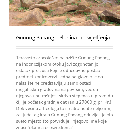
Gunung Padang – Planina prosvjetljenja
Terasasto arheološko nalazište Gunung Padang
na indonezijskom otoku Javi zagonetan je
ostatak prošlosti koji je odnedavno postao i
predmet kontroverzi. Jedna od glavnih je da
nalazište ne predstavljaju samo ostaci
megalitskih građevina na površini, već da
njegova unutrašnjost skriva stepenastu piramidu
čiji je početak gradnje datiran u 27000 g. pr. Kr.!
Dok većina arheologa to smatra neutemeljenim,
za ljude tog kraja Gunung Padang oduvijek je bio
sveto mjesto što potvrđuje i njegovo ime koje
znači "planina prosvjetljenja".