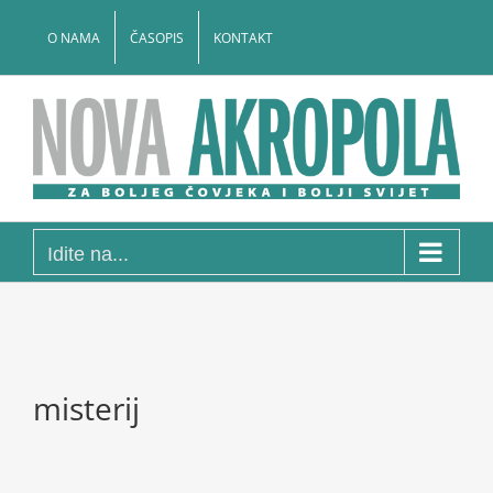
Skip
to
O NAMA
ČASOPIS
KONTAKT
content
Idite na...
misterij