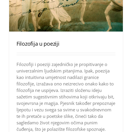
Filozofija u poeziji
Filozofiji i poeziji zajedničko je propitivanje o
univerzalnim ljudskim pitanjima. Ipak, poezija
kao intuitivna umjetnost nadilazi granice
filozofije, izražava ono neizrecivo onako kako to
filozofija ne uspijeva. Izraziti složenu ideju
sažetim sugestivnim stihovima koji otkrivaju bit,
svojevrsna je magija. Pjesnik također prepoznaje
ljepotu i vezu svega sa svime u svakodnevnom
te ih pretače u poetske slike, čineći tako da
sagledamo život njegovim očima punim
čuđenja, što je polazište filozofske spoznaje.