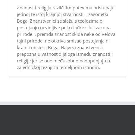
Znanost i religija različitim putevima pristupaju
jednoj te istoj krajnjoj stvarnosti – zagonetki
Boga. Znanstvenici se slažu s teolozima o
postojanju nevidljive pokretačke sile i zakona
prirode i, premda znanost skida neke od velova
tajni prirode, ne otkriva smisao postojanja ni
krajnji misterij Boga. Najveći znanstvenici
prepoznaju važnost dijaloga između znanosti i
religije jer se one međusobno nadopunjuju u
zajedničkoj težnji za temeljnom istinom.