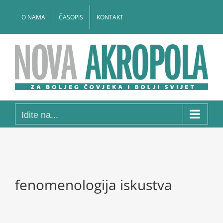
Skip
to
O NAMA
ČASOPIS
KONTAKT
content
Idite na...
fenomenologija iskustva