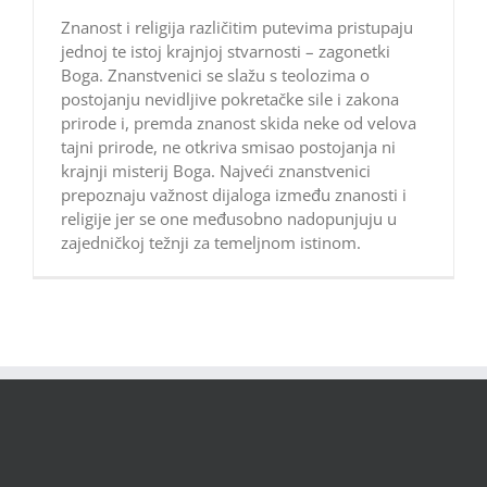
Znanost i religija različitim putevima pristupaju
jednoj te istoj krajnjoj stvarnosti – zagonetki
Boga. Znanstvenici se slažu s teolozima o
postojanju nevidljive pokretačke sile i zakona
prirode i, premda znanost skida neke od velova
tajni prirode, ne otkriva smisao postojanja ni
krajnji misterij Boga. Najveći znanstvenici
prepoznaju važnost dijaloga između znanosti i
religije jer se one međusobno nadopunjuju u
zajedničkoj težnji za temeljnom istinom.