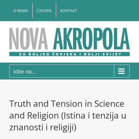
Skip
to
O NAMA
ČASOPIS
KONTAKT
content
Idite na...
Truth and Tension in Science
and Religion (Istina i tenzija u
znanosti i religiji)