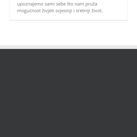
upoznajemo sami sebe što nam pruža
mogućnost živjeti svjesniji i sretniji život.