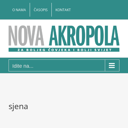
Skip
to
O NAMA
ČASOPIS
KONTAKT
content
Idite na...
sjena