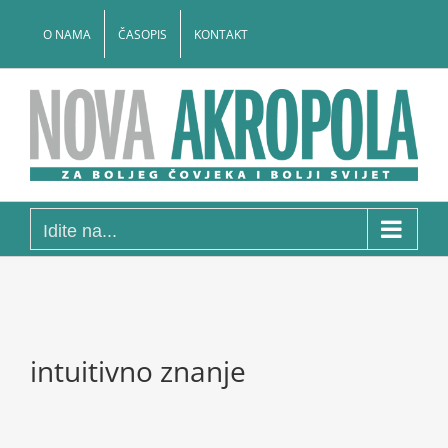
Skip
to
O NAMA
ČASOPIS
KONTAKT
content
Idite na...
intuitivno znanje