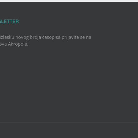
SLETTER
 izlasku novog broja časopisa prijavite se na
Nova Akropola.