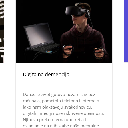
Digitalna demencija
Danas je život gotovo nezamisliv bez
računala, pametnih telefona i Interneta.
Iako nam olakšavaju svakodnevicu,
digitalni mediji nose i skrivene opasnosti.
Njihova prekomjerna upotreba i
oslanjanje na njih slabe naše mentalne