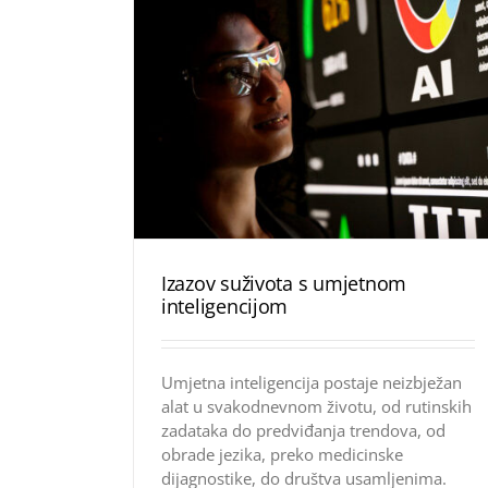
Izazov suživota s umjetnom
inteligencijom
Umjetna inteligencija postaje neizbježan
alat u svakodnevnom životu, od rutinskih
zadataka do predviđanja trendova, od
obrade jezika, preko medicinske
dijagnostike, do društva usamljenima.