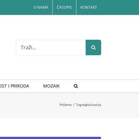
O NAMA
ČASOPIS
KONTAKT
Search
for:
ST I PRIRODA
MOZAIK
Početna
/
Tag:
digitalizacija