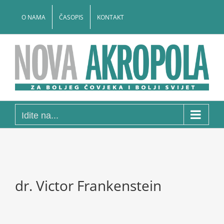
Skip
to
O NAMA
ČASOPIS
KONTAKT
content
Idite na...
dr. Victor Frankenstein