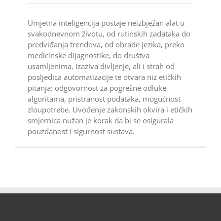
Umjetna inteligencija postaje neizbježan alat u
svakodnevnom životu, od rutinskih zadataka do
predviđanja trendova, od obrade jezika, preko
medicinske dijagnostike, do društva
usamljenima. Izaziva divljenje, ali i strah od
posljedica automatizacije te otvara niz etičkih
pitanja: odgovornost za pogrešne odluke
algoritama, pristranost podataka, mogućnost
zloupotrebe. Uvođenje zakonskih okvira i etičkih
smjernica nužan je korak da bi se osigurala
pouzdanost i sigurnost sustava.