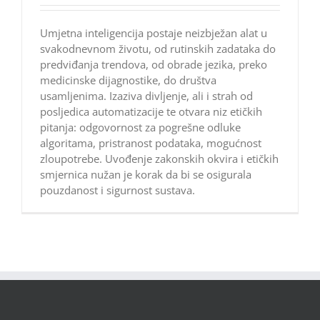
Umjetna inteligencija postaje neizbježan alat u
svakodnevnom životu, od rutinskih zadataka do
predviđanja trendova, od obrade jezika, preko
medicinske dijagnostike, do društva
usamljenima. Izaziva divljenje, ali i strah od
posljedica automatizacije te otvara niz etičkih
pitanja: odgovornost za pogrešne odluke
algoritama, pristranost podataka, mogućnost
zloupotrebe. Uvođenje zakonskih okvira i etičkih
smjernica nužan je korak da bi se osigurala
pouzdanost i sigurnost sustava.