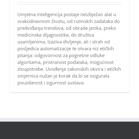
Umjetna inteligencija postaje neizbježan alat u
svakodnevnom životu, od rutinskih zadataka do
predviđanja trendova, od obrade jezika, preko
medicinske dijagnostike, do društva
usamljenima. Izaziva divljenje, ali i strah od
posljedica automatizacije te otvara niz etičkih
pitanja: odgovornost za pogrešne odluke
algoritama, pristranost podataka, mogućnost
zloupotrebe. Uvođenje zakonskih okvira i etičkih
smjernica nužan je korak da bi se osigurala
pouzdanost i sigurnost sustava.