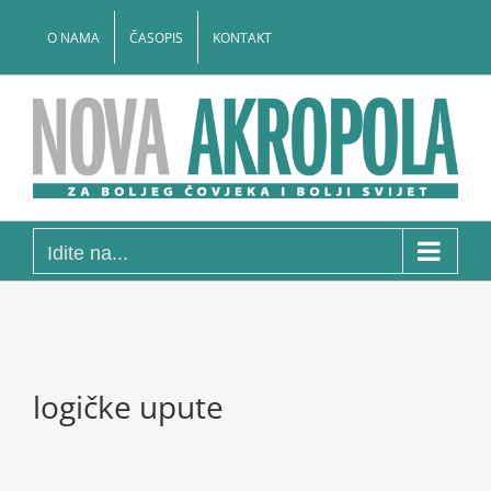
Skip
to
O NAMA
ČASOPIS
KONTAKT
content
Idite na...
logičke upute