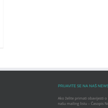
PRIJAVITE SE NA NAŠ NEW
Ako želite primati obavijesti o
našu mailing listu – Časopis 