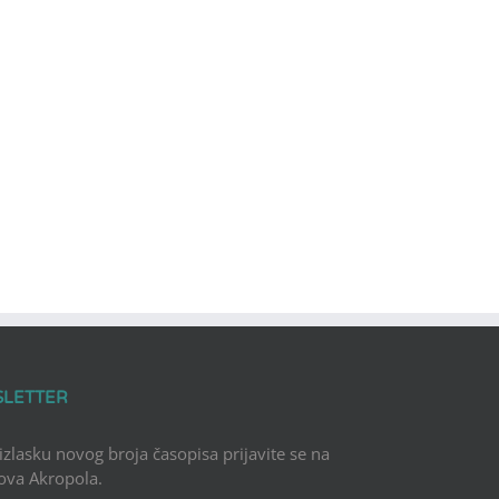
SLETTER
 izlasku novog broja časopisa prijavite se na
Nova Akropola.