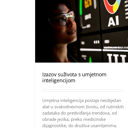
Izazov suživota s umjetnom
inteligencijom
Umjetna inteligencija postaje neizbježan
alat u svakodnevnom životu, od rutinskih
zadataka do predviđanja trendova, od
obrade jezika, preko medicinske
dijagnostike, do društva usamljenima.