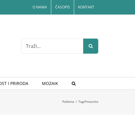
O NAMA
ČASOPIS
KONTAKT
Search
for:
ST I PRIRODA
MOZAIK
Početna
/
Tag:
Pinocchio