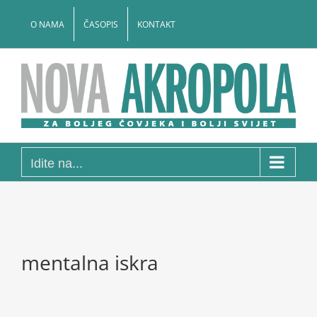
Skip
to
O NAMA
ČASOPIS
KONTAKT
content
Idite na...
mentalna iskra