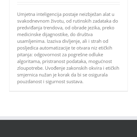
Umjetna inteligencija postaje neizbježan alat u
svakodnevnom životu, od rutinskih zadataka do
predviđanja trendova, od obrade jezika, preko
medicinske dijagnostike, do društva
usamljenima. Izaziva divljenje, ali i strah od
posljedica automatizacije te otvara niz etičkih
pitanja: odgovornost za pogrešne odluke
algoritama, pristranost podataka, mogućnost
zloupotrebe. Uvođenje zakonskih okvira i etičkih
smjernica nužan je korak da bi se osigurala
pouzdanost i sigurnost sustava.