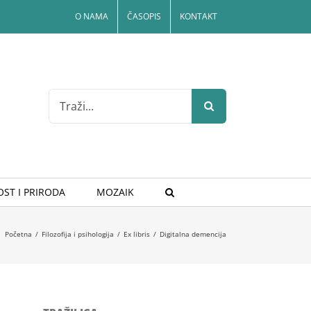
O NAMA
ČASOPIS
KONTAKT
Search
for:
ST I PRIRODA
MOZAIK
Početna
/
Filozofija i psihologija
/
Ex libris
/
Digitalna demencija