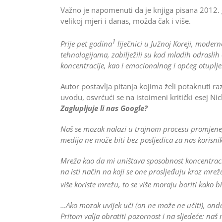
Važno je napomenuti da je knjiga pisana 2012. go
velikoj mjeri i danas, možda čak i više.
1
Prije pet godina
liječnici u Južnoj Koreji, modern
tehnologijama, zabilježili su kod mladih odrasli
koncentracije, kao i emocionalnog i općeg otuplje
Autor postavlja pitanja kojima želi potaknuti ra
uvodu, osvrćući se na istoimeni kritički esej Ni
Zaglupljuje li nas Google?
Naš se mozak nalazi u trajnom procesu promjene, 
medija ne može biti bez posljedica za nas korisn
Mreža kao da mi uništava sposobnost koncentracij
na isti način na koji se one prosljeđuju kroz mrežu
više koriste mrežu, to se više moraju boriti kako b
…Ako mozak uvijek uči (on ne može ne učiti), onda
Pritom valja obratiti pozornost i na sljedeće: naš 