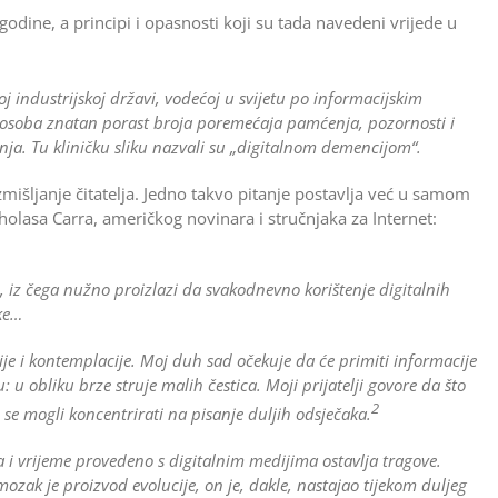
dine, a principi i opasnosti koji su tada navedeni vrije­de u
oj industrijskoj državi, vodećoj u svijetu po informacijskim
h osoba znatan porast broja poremećaja pamćenja, pozornosti i
nja. Tu kliničku sliku nazvali su „digitalnom demencijom“.
zmišljanje čitatelja. Jedno takvo pitanje postavlja već u samom
cholasa Carra, američkog novinara i stručnjaka za Internet:
iz čega nužno proizlazi da svakodnevno korištenje digitalnih
ike…
e i kontemplacije. Moj duh sad očekuje da će primiti informacije
: u obliku brze struje malih čestica. Moji prijatelji govore da što
2
i se mogli koncentrirati na pisanje duljih odsječaka.
 i vrijeme provedeno s digitalnim medijima ostavlja tragove.
mozak je proizvod evolucije, on je, dakle, nastajao tijekom duljeg