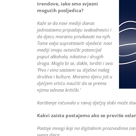
trendove, iako smo svjesni
mogućih posljedica?
Kaže se da novi mediji danas
jednostavno pripadaju svakodnevici i
da djecu moramo privikavati na njih.
Tome valja suprotstaviti sljedeće: novi
mediji imaju ovisnički potencijal
poput alkohola, nikotina i drugih
droga. Moglo bi se, dakle, tvrditi i ovo:
‘Pivo i vino sastavni su dijelovi našeg
društva i kulture. Moramo djecu još u
dječjem vrtiću naučiti da se prema
njima odnose kritički.’
Korištenje računala u ranoj dječjoj dobi može dov
Kakvi zaista postajemo ako se previše osla
Postoje mnogi koji na digitalnim proizvodima zara
svega djece.