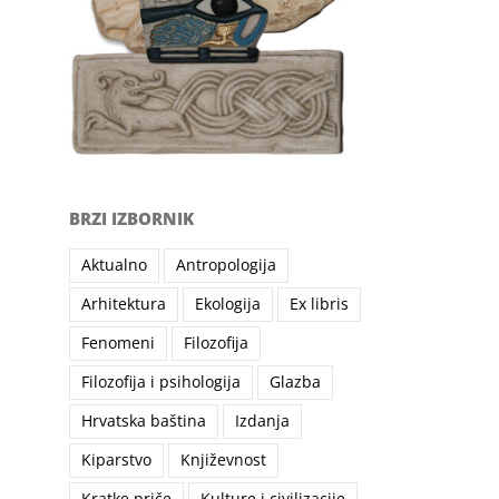
BRZI IZBORNIK
Aktualno
Antropologija
Arhitektura
Ekologija
Ex libris
Fenomeni
Filozofija
Filozofija i psihologija
Glazba
Hrvatska baština
Izdanja
Kiparstvo
Književnost
Kratke priče
Kulture i civilizacije