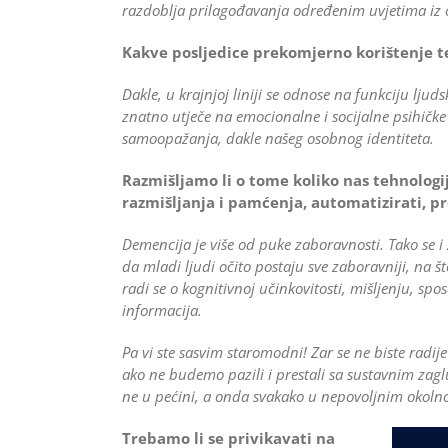
razdoblja prilagođavanja određenim uvjetima iz ok
Kakve posljedice prekomjerno korištenje t
Dakle, u krajnjoj liniji se odnose na funkciju lju
znatno utječe na emocionalne i socijalne psihičke
samoopažanja, dakle našeg osobnog identiteta.
Razmišljamo li o tome koliko nas tehnologij
razmišljanja i pamćenja, automatizirati, p
Demencija je više od puke zaboravnosti. Tako se i
da mladi ljudi očito postaju sve zaboravniji, na št
radi se o kognitivnoj učinkovitosti, mišljenju, sp
informacija.
Pa vi ste sasvim staromodni! Zar se ne biste radij
ako ne budemo pazili i prestali sa sustavnim zaglu
ne u pećini, a onda svakako u nepovoljnim okoln
Trebamo li se privikavati na