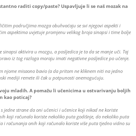
tantno raditi copy/paste? Uspavljuje li se naš mozak na
ičitim područjima mozga obuhvaćaju se svi njegovi aspekti i
m aspektima uvjetuje promjenu velikog broja sinapsi i time bolje
e sinapsi aktivira u mozgu, a posljedica je ta da se manje uči. Taj
 upravo iz tog razloga moraju imati negativne posljedice po učenje.
pritom njome misaono bavio (a da pritom ne kliknem niti na jedno
ronski mediji remete ili čak u potpunosti onemogućuju.
oju mladih. A pomažu li učenicima u ostvarivanju boljih
in kao poticaj?
s jedne strane da oni učenici i učenice koji nikad ne koriste
ih koji računalo koriste nekoliko puta godišnje, do nekoliko puta
nja i računanja onih koji računalo koriste više puta tjedno vidno su