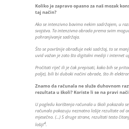
Koliko je zapravo opasno za naš mozak kons
taj način?
Ako se intenzivno bavimo nekim sadržajem, u razl
svojstva. Ta intenzivna obrada prema svim mogući
pohranjivanje sadržaja.
Što se površnije obrađuje neki sadržaj, to se manj
uvid važan je zato što digitalni mediji i internet
Pročitati riječ ili je čak prepisati, kako bih se 
polje), bili bi duboki načini obrade, što ih elekt
Znamo da računala ne služe duhovnom razv
rezultata u školi? Koriste li se na pravi nač
U pogledu korištenja računala u školi pokazalo se 
računalo pokazuju neznatno lošije rezultate od on
mjesečno. (…) S druge strane, rezultati testa čita
4
lošiji
.