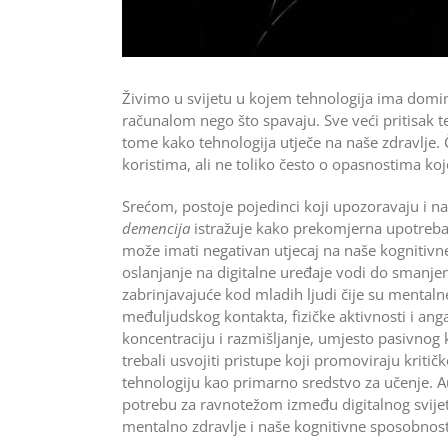
Živimo u svijetu u kojem tehnologija ima domi
računalom nego što spavaju. Sve veći pritisak te
tome kako tehnologija utječe na naše zdravlje. 
koristima, ali ne toliko često o opasnostima koj
Srećom, postoje pojedinci koji upozoravaju i n
demencija
istražuje kako prekomjerna upotreba d
može imati negativan utjecaj na naše kognitivn
oslanjanje na digitalne uređaje vodi do smanje
zabrinjavajuće kod mladih ljudi čije su mentaln
međuljudskog kontakta, fizičke aktivnosti i an
koncentraciju i razmišljanje, umjesto pasivnog 
trebali usvojiti pristupe koji promoviraju kriti
tehnologiju kao primarno sredstvo za učenje. A
potrebu za ravnotežom između digitalnog svijeta
mentalno zdravlje i naše kognitivne sposobnost