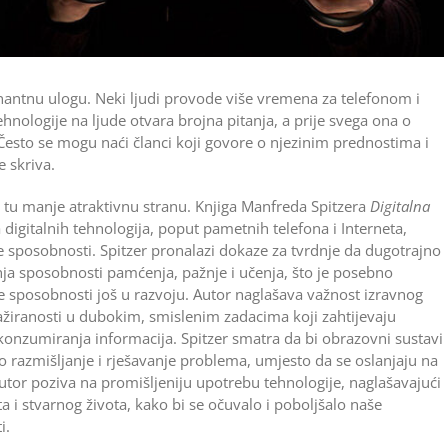
nantnu ulogu. Neki ljudi provode više vremena za telefonom i
hnologije na ljude otvara brojna pitanja, a prije svega ona o
Često se mogu naći članci koji govore o njezinim prednostima i
e skriva.
a tu manje atraktivnu stranu. Knjiga Manfreda Spitzera
Digitalna
igitalnih tehnologija, poput pametnih telefona i Interneta,
e sposobnosti. Spitzer pronalazi dokaze za tvrdnje da dugotrajno
nja sposobnosti pamćenja, pažnje i učenja, što je posebno
e sposobnosti još u razvoju. Autor naglašava važnost izravnog
gažiranosti u dubokim, smislenim zadacima koji zahtijevaju
konzumiranja informacija. Spitzer smatra da bi obrazovni sustavi
čko razmišljanje i rješavanje problema, umjesto da se oslanjaju na
utor poziva na promišljeniju upotrebu tehnologije, naglašavajući
 i stvarnog života, kako bi se očuvalo i poboljšalo naše
i.