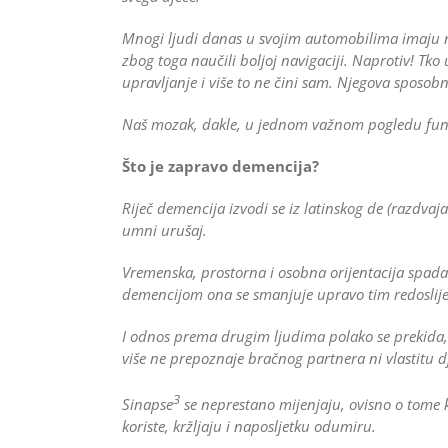
Mnogi ljudi danas u svojim automobilima imaju na
zbog toga naučili boljoj navigaciji. Naprotiv! Tko
upravljanje i više to ne čini sam. Njegova sposobn
Naš mozak, dakle, u jednom važnom pogledu funkcioni
Što je zapravo demencija?
Riječ demencija izvodi se iz latinskog de (razdva
umni urušaj.
Vremenska, prostorna i osobna orijentacija spada
demencijom ona se smanjuje upravo tim redoslije
I odnos prema drugim ljudima polako se prekida, 
više ne prepoznaje bračnog partnera ni vlastitu d
3
Sinapse
se neprestano mijenjaju, ovisno o tome kor
koriste, kržljaju i naposljetku odumiru.