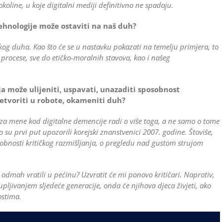
oline, u koje digitalni mediji definitivno ne spadaju.
ehnologije može ostaviti na naš duh?
dskog duha. Kao što će se u nastavku pokazati na temelju primjera, to
 procese, sve do etičko-moralnih stavova, kao i našeg
a može ulijeniti, uspavati, unazaditi sposobnost
retvoriti u robote, okameniti duh?
 za mene kod digitalne demencije radi o više toga, a ne samo o tome
o su prvi put upozorili korejski znanstvenici 2007. godine. Štoviše,
osobnosti kritičkog razmišljanja, o pregledu nad gustom strujom
e odmah vratili u pećinu? Uzvratit će mi ponovo kritičari. Naprotiv,
pljivanjem sljedeće generacije, onda će njihova djeca živjeti, ako
ostima.