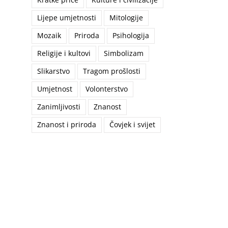
Lijepe umjetnosti
Mitologije
Mozaik
Priroda
Psihologija
Religije i kultovi
Simbolizam
Slikarstvo
Tragom prošlosti
Umjetnost
Volonterstvo
Zanimljivosti
Znanost
Znanost i priroda
Čovjek i svijet