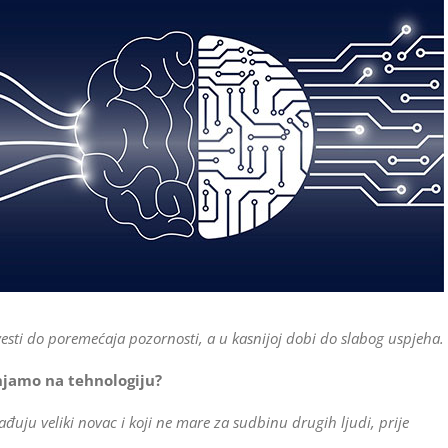
esti do poremećaja pozornosti, a u kasnijoj dobi do slabog uspjeha.
njamo na tehnologiju?
đuju veliki novac i koji ne mare za sudbinu drugih ljudi, prije