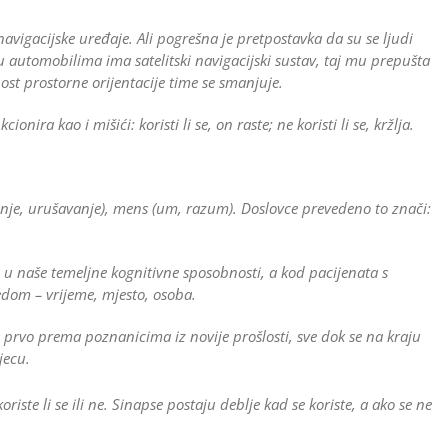
vigacijske uređaje. Ali pogrešna je pretpostavka da su se ljudi
 u automobilima ima satelitski navigacijski sustav, taj mu prepušta
ost prostorne orijentacije time se smanjuje.
ra kao i mišići: koristi li se, on raste; ne koristi li se, kržlja.
janje, urušavanje), mens (um, razum). Doslovce prevedeno to znači:
 u naše temeljne kognitivne sposobnosti, a kod pacijenata s
dom – vrijeme, mjesto, osoba.
prvo prema poznanicima iz novije prošlosti, sve dok se na kraju
jecu.
iste li se ili ne. Sinapse postaju deblje kad se koriste, a ako se ne