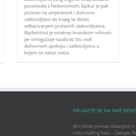
povezivala s hedonizmom. Epikur je pak
pozivao na umjerenost i duhovno
zadovoljstvo do kojeg se dolazi
odbacivanjem prolaznih zadovoljstava.
Razboritost je smatrao krunskom vrlinom
jer omogućuje razabrati što vodi
duhovnom spokoju i zadovoljstvu u
kojem se nalazi sreća.
PRIJAVITE SE NA NAŠ NEW
Ako želite primati obavijesti o
našu mailing listu – Časopis 