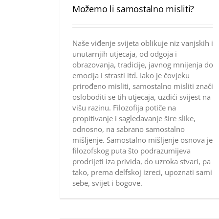
Možemo li samostalno misliti?
Naše viđenje svijeta oblikuje niz vanjskih i
unutarnjih utjecaja, od odgoja i
obrazovanja, tradicije, javnog mnijenja do
emocija i strasti itd. Iako je čovjeku
prirođeno misliti, samostalno misliti znači
osloboditi se tih utjecaja, uzdići svijest na
višu razinu. Filozofija potiče na
propitivanje i sagledavanje šire slike,
odnosno, na sabrano samostalno
mišljenje. Samostalno mišljenje osnova je
filozofskog puta što podrazumijeva
prodrijeti iza privida, do uzroka stvari, pa
tako, prema delfskoj izreci, upoznati sami
sebe, svijet i bogove.