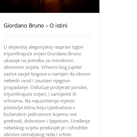
Giordano Bruno – O istini
U slojevitoj alegorijskoj raspravi Izgon
trijumfirajuće zvijeri Giordano Bruno
ukazuje na potrebu za moralnom
obnovom svijeta. Vrhovni bog Jupiter
saziva savjet bogova u namjeri da obnovi
nebeski svod i zaustavi njegovo
propadanje. Odlučuje protjerati poroke,
trijumfirajuće zvijeri, i zamijeniti ih
vrlinama. Na najuzvišenije mjesto
postavlja Istinu koju izjednačava s
božanskim jedinstvom kojemu sve
prethodi, dobrotom i ljepotom. Uređenje
nebeskog svijeta preduvjet je i ishodište
obnove zemaljskog reda i vrline.