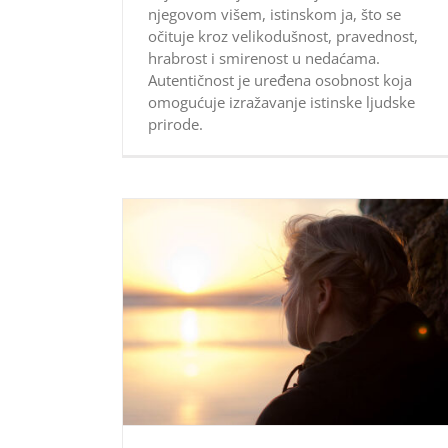
njegovom višem, istinskom ja, što se
očituje kroz velikodušnost, pravednost,
hrabrost i smirenost u nedaćama.
Autentičnost je uređena osobnost koja
omogućuje izražavanje istinske ljudske
prirode.