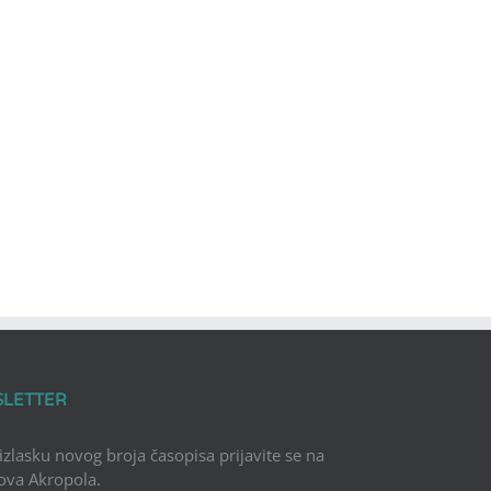
SLETTER
 izlasku novog broja časopisa prijavite se na
Nova Akropola.