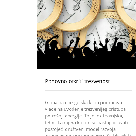
Ponovno otkriti trezvenost
Globalna energetska kriza primorava
vlade na uvođenje trezvenijeg pristupa
potrošnji energije. To je tek izvanjska,
tehnička mjera kojom se nastoji očuvati
postojeći društveni model razvoja
zasnovan na konzumerizmu. Za izlazak iz