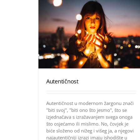
Autentičnost
Autentičnost u modernom žargonu znači
"biti svoj", "biti ono što jesmo", što se
izjednačava s izražavanjem svega onoga
što osjećamo ili mislimo. No, čovjek je
biće složeno od nižeg i višeg ja, a njegovi
najautentičniji izrazi imaju ishodište u