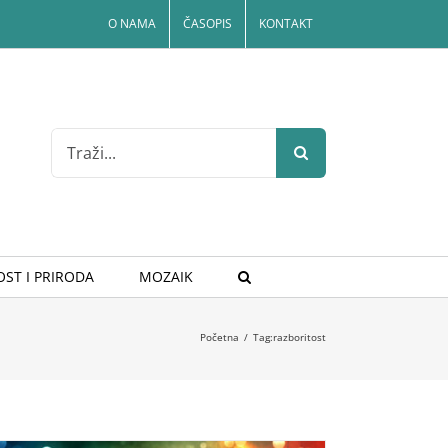
O NAMA
ČASOPIS
KONTAKT
Search
for:
ST I PRIRODA
MOZAIK
Početna
/
Tag:
razboritost