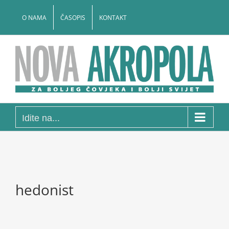
Skip
to
O NAMA
ČASOPIS
KONTAKT
content
Idite na...
hedonist