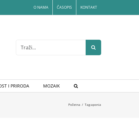
O NAMA
ČASOPIS
KONTAKT
Search
for:
ST I PRIRODA
MOZAIK
Početna
/
Tag:
aponia