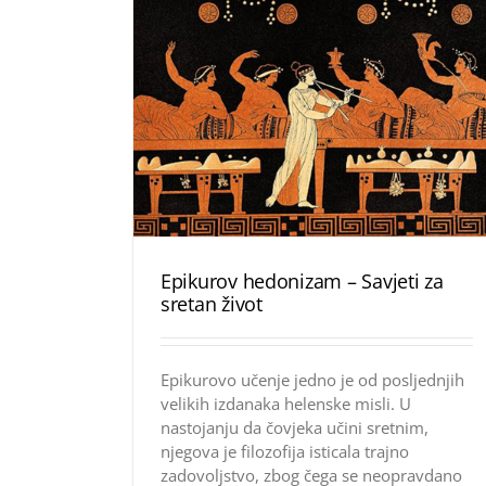
Epikurov hedonizam – Savjeti za
sretan život
Epikurovo učenje jedno je od posljednjih
velikih izdanaka helenske misli. U
nastojanju da čovjeka učini sretnim,
njegova je filozofija isticala trajno
zadovoljstvo, zbog čega se neopravdano