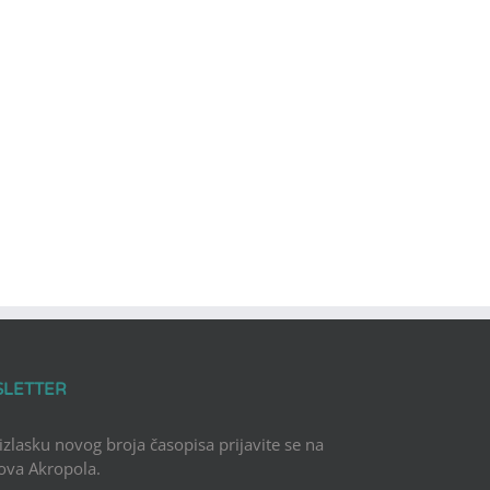
SLETTER
 izlasku novog broja časopisa prijavite se na
Nova Akropola.