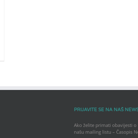
PRIJAVITE SE NA NAŠ NEW
Ako želite primati obavijesti o
našu mailing listu – Časopis 