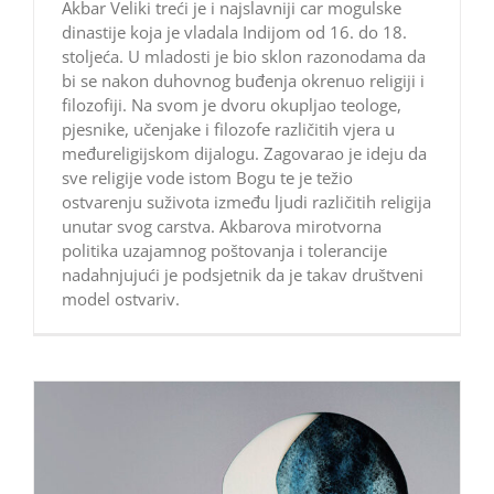
Akbar Veliki treći je i najslavniji car mogulske
dinastije koja je vladala Indijom od 16. do 18.
stoljeća. U mladosti je bio sklon razonodama da
bi se nakon duhovnog buđenja okrenuo religiji i
filozofiji. Na svom je dvoru okupljao teologe,
pjesnike, učenjake i filozofe različitih vjera u
međureligijskom dijalogu. Zagovarao je ideju da
sve religije vode istom Bogu te je težio
ostvarenju suživota između ljudi različitih religija
unutar svog carstva. Akbarova mirotvorna
politika uzajamnog poštovanja i tolerancije
nadahnjujući je podsjetnik da je takav društveni
model ostvariv.