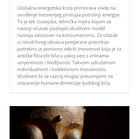
Globalna energetska kriza primorava vlade na
uvođenje trezvenijeg pristupa potrošnji energije.
To je tek izvanjska, tehnička mjera kojom se
nastoji očuvati postojeći društveni model
razvoja zasnovan na konzumerizmu. Za izlazak
iz neodrživog obrasca pretjerane potrošnje
potrebno je ponovno otkriti trezvenost koja je za
antičke filozofe bila u uskoj vezi s vrlinama
umjerenosti i štedljivosti. Takvom udruženom
individualnom i kolektivnom trezvenošću
društveni bi se razvoj mogao preusmjeriti na
ostvarenje humane dimenzije ljudskog bića.