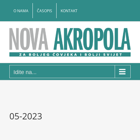
Skip
to
O NAMA
ČASOPIS
KONTAKT
content
Idite na...
05-2023