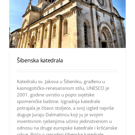
Šibenska katedrala
Katedralu sv. Jakova u Šibeniku, građenu u
kasnogotičko-renesansnom stilu, UNESCO je
2001. godine uvrstio u popis svjetske
spomeničke baštine. Izgradnja katedrale
potrajala je čitavo stoljeće, a svoj izgled najviše
duguje Juraju Dalmatincu koji ju je svojim
inventivnim rješenjima učinio jedinstvenom u
odnosu na druge europske katedrale i kršćanske
crkve. Priča o izgradnji šibenske katedrale