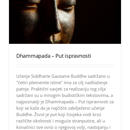
Dhammapada – Put ispravnosti
Učenje Siddharte Gautame Buddhe sadržano u
"četiri plemenite istine" ima za cilj nadilaženje
patnje. Praktični savjeti za realizaciju tog cilja
sadržani su u mnogim budističkim tekstovima, a
najpoznatiji je Dhammapada – Put ispravnosti za
koji se kaže da je najčišće zabilježeno učenje
Buddhe. Život je put koji čovjeka vodi kroz
različite okolnosti i moguće stranputice, ali u
konačnici sve ovisi o njegovoj volji, nastojanju i