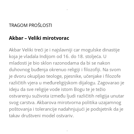
TRAGOM PROŠLOSTI
Akbar – Veliki mirotvorac
Akbar Veliki treći je i najslavniji car mogulske dinastije
koja je vladala Indijom od 16. do 18. stoljeća. U
mladosti je bio sklon razonodama da bi se nakon
duhovnog buđenja okrenuo religiji i filozofiji. Na svom
je dvoru okupljao teologe, pjesnike, učenjake i filozofe
različitih vjera u međureligijskom dijalogu. Zagovarao je
ideju da sve religije vode istom Bogu te je težio
ostvarenju suživota između ljudi različitih religija unutar
svog carstva. Akbarova mirotvorna politika uzajamnog
poštovanja i tolerancije nadahnjujući je podsjetnik da je
takav društveni model ostvariv.