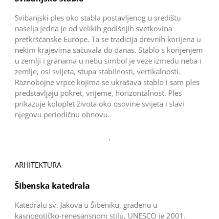
Svibanjski ples oko stabla postavljenog u središtu
naselja jedna je od velikih godišnjih svetkovina
pretkršćanske Europe. Ta se tradicija drevnih korijena u
nekim krajevima sačuvala do danas. Stablo s korijenjem
u zemlji i granama u nebu simbol je veze između neba i
zemlje, osi svijeta, stupa stabilnosti, vertikalnosti.
Raznobojne vrpce kojima se ukrašava stablo i sam ples
predstavljaju pokret, vrijeme, horizontalnost. Ples
prikazuje koloplet života oko osovine svijeta i slavi
njegovu periodičnu obnovu.
ARHITEKTURA
Šibenska katedrala
Katedralu sv. Jakova u Šibeniku, građenu u
kasnogotičko-renesansnom stilu, UNESCO je 2001.