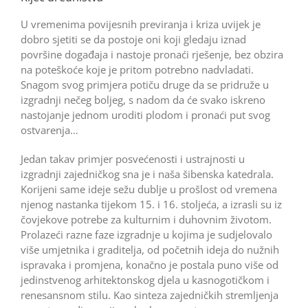
U vremenima povijesnih previranja i kriza uvijek je
dobro sjetiti se da postoje oni koji gledaju iznad
površine događaja i nastoje pronaći rješenje, bez obzira
na poteškoće koje je pritom potrebno nadvladati.
Snagom svog primjera potiču druge da se pridruže u
izgradnji nečeg boljeg, s nadom da će svako iskreno
nastojanje jednom uroditi plodom i pronaći put svog
ostvarenja…
Jedan takav primjer posvećenosti i ustrajnosti u
izgradnji zajedničkog sna je i naša šibenska katedrala.
Korijeni same ideje sežu dublje u prošlost od vremena
njenog nastanka tijekom 15. i 16. stoljeća, a izrasli su iz
čovjekove potrebe za kulturnim i duhovnim životom.
Prolazeći razne faze izgradnje u kojima je sudjelovalo
više umjetnika i graditelja, od početnih ideja do nužnih
ispravaka i promjena, konačno je postala puno više od
jedinstvenog arhitektonskog djela u kasnogotičkom i
renesansnom stilu. Kao sinteza zajedničkih stremljenja