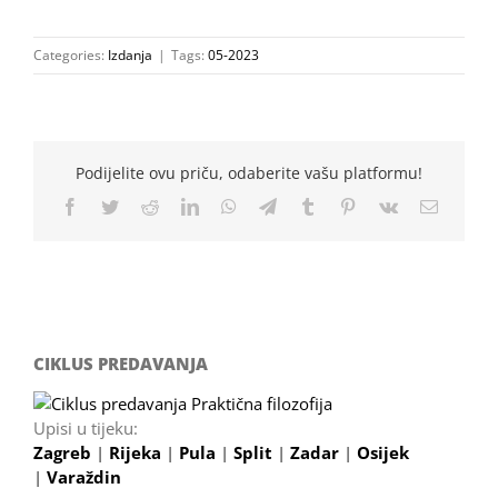
Categories:
Izdanja
|
Tags:
05-2023
Podijelite ovu priču, odaberite vašu platformu!
Facebook
Twitter
Reddit
LinkedIn
WhatsApp
Telegram
Tumblr
Pinterest
Vk
Email
CIKLUS PREDAVANJA
Upisi u tijeku:
Zagreb
|
Rijeka
|
Pula
|
Split
|
Zadar
|
Osijek
|
Varaždin