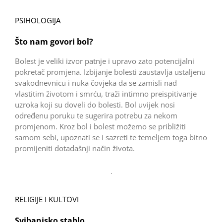
PSIHOLOGIJA
Što nam govori bol?
Bolest je veliki izvor patnje i upravo zato potencijalni
pokretač promjena. Izbijanje bolesti zaustavlja ustaljenu
svakodnevnicu i nuka čovjeka da se zamisli nad
vlastitim životom i smrću, traži intimno preispitivanje
uzroka koji su doveli do bolesti. Bol uvijek nosi
određenu poruku te sugerira potrebu za nekom
promjenom. Kroz bol i bolest možemo se približiti
samom sebi, upoznati se i sazreti te temeljem toga bitno
promijeniti dotadašnji način života.
RELIGIJE I KULTOVI
Svibanjsko stablo