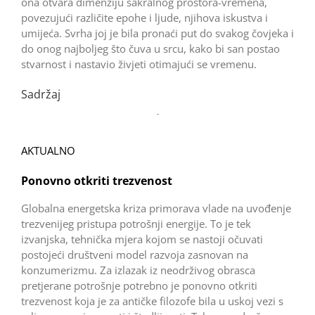
ona otvara dimenziju sakralnog prostora-vremena,
povezujući različite epohe i ljude, njihova iskustva i
umijeća. Svrha joj je bila pronaći put do svakog čovjeka i
do onog najboljeg što čuva u srcu, kako bi san postao
stvarnost i nastavio živjeti otimajući se vremenu.
Sadržaj
AKTUALNO
Ponovno otkriti trezvenost
Globalna energetska kriza primorava vlade na uvođenje
trezvenijeg pristupa potrošnji energije. To je tek
izvanjska, tehnička mjera kojom se nastoji očuvati
postojeći društveni model razvoja zasnovan na
konzumerizmu. Za izlazak iz neodrživog obrasca
pretjerane potrošnje potrebno je ponovno otkriti
trezvenost koja je za antičke filozofe bila u uskoj vezi s