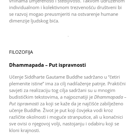
vrlinama umjerenosti i štedljivosti. Takvom udruženom
individualnom i kolektivnom trezvenošću društveni bi
se razvoj mogao preusmjeriti na ostvarenje humane
dimenzije ljudskog bića.
FILOZOFIJA
Dhammapada – Put ispravnosti
Učenje Siddharte Gautame Buddhe sadržano u “četiri
plemenite istine” ima za cilj nadilaženje patnje. Praktični
savjeti za realizaciju tog cilja sadržani su u mnogim
budističkim tekstovima, a najpoznatiji je
Dhammapada –
Put ispravnosti
za koji se kaže da je najčišće zabilježeno
učenje Buddhe
.
Život je put koji čovjeka vodi kroz
različite okolnosti i moguće stranputice, ali u konačnici
sve ovisi o njegovoj volji, nastojanju i odabiru koji se
kloni krajnosti.