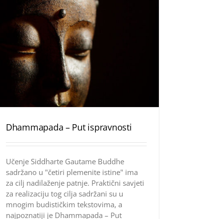
Dhammapada – Put ispravnosti
Učenje Siddharte Gautame Buddhe
sadržano u "četiri plemenite istine" ima
za cilj nadilaženje patnje. Praktični savjeti
za realizaciju tog cilja sadržani su u
mnogim budističkim tekstovima, a
najpoznatiji je Dhammapada – Put