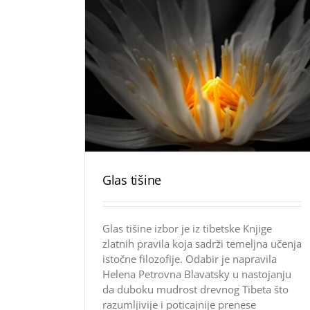
Glas tišine
Glas tišine izbor je iz tibetske Knjige
zlatnih pravila koja sadrži temeljna učenja
istočne filozofije. Odabir je napravila
Helena Petrovna Blavatsky u nastojanju
da duboku mudrost drevnog Tibeta što
razumljivije i poticajnije prenese