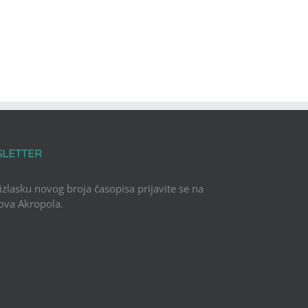
SLETTER
 izlasku novog broja časopisa prijavite se na
Nova Akropola.