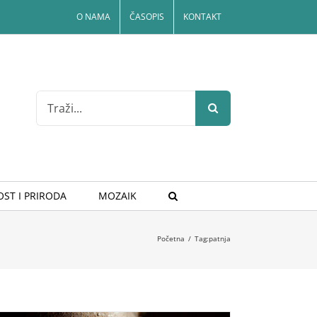
O NAMA
ČASOPIS
KONTAKT
Search
for:
ST I PRIRODA
MOZAIK
Početna
/
Tag:
patnja