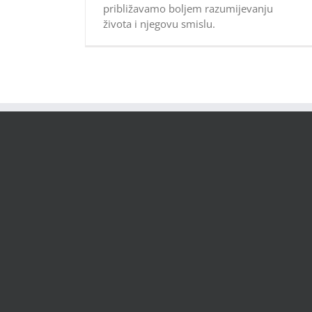
približavamo boljem razumijevanju
života i njegovu smislu.