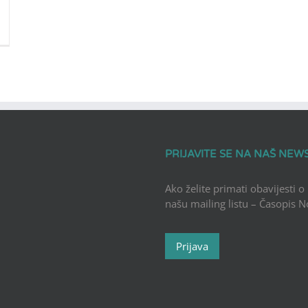
PRIJAVITE SE NA NAŠ NEW
Ako želite primati obavijesti o
našu mailing listu – Časopis 
Prijava