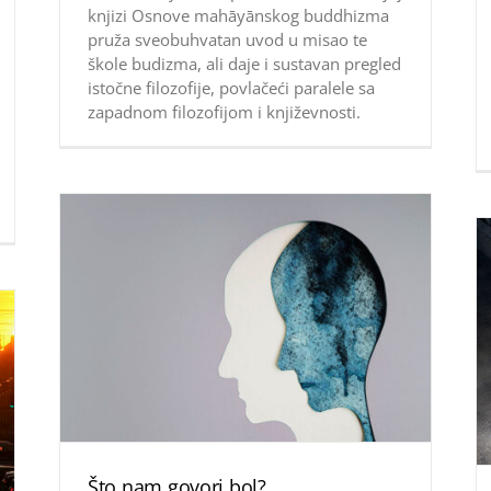
knjizi Osnove mahāyānskog buddhizma
pruža sveobuhvatan uvod u misao te
škole budizma, ali daje i sustavan pregled
istočne filozofije, povlačeći paralele sa
zapadnom filozofijom i književnosti.
Što nam govori bol?