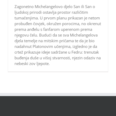
Zagonetno Michelangelovo djelo San ili San o
ljudskoj prirodi ostavlja prostor različitim
tumačenjima. U prvom planu prikazan je netom
probuđen čovjek, okružen porocima, no okrenut
prema anđelu s fanfarom uperenom prema
njegovu čelu. Budući da se sva Michelangelova
djela temelje na mitskim pričama te da je bio
nadahnut Platonovim učenjima, izgledno je da
crtež prikazuje ideje sadržane u Fedru: trenutak
buđenja duše u višoj stvarnosti, njezin odaziv na
nebeski zov ljepote.