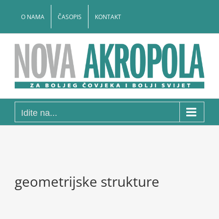
Skip
to
O NAMA
ČASOPIS
KONTAKT
content
Idite na...
geometrijske strukture