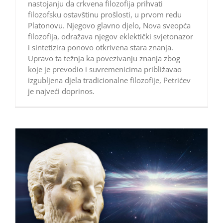
nastojanju da crkvena filozofija prihvati
filozofsku ostavštinu prošlosti, u prvom redu
Platonovu. Njegovo glavno djelo, Nova sveopća
filozofija, odražava njegov eklektički svjetonazor
i sintetizira ponovo otkrivena stara znanja.
Upravo ta težnja ka povezivanju znanja zbog
koje je prevodio i suvremenicima približavao
izgubljena djela tradicionalne filozofije, Petrićev
je najveći doprinos.