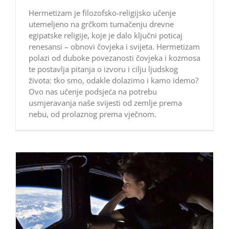
Hermetizam je filozofsko-religijsko učenje
utemeljeno na grčkom tumačenju drevne
egipatske religije, koje je dalo ključni poticaj
renesansi – obnovi čovjeka i svijeta. Hermetizam
polazi od duboke povezanosti čovjeka i kozmosa
te postavlja pitanja o izvoru i cilju ljudskog
života: tko smo, odakle dolazimo i kamo idemo?
Ovo nas učenje podsjeća na potrebu
usmjeravanja naše svijesti od zemlje prema
nebu, od prolaznog prema vječnom.