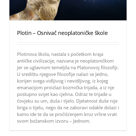
Plotin – Osnivač neoplatoničke škole
Plotinova škola, nastala s početkom kraja
antičke civilizacije, nazvana je neoplatoničkom
jer se uglavnom temeljila na Platonovoj filozofiji.
U središtu njegove filozofije nalazi se Jedno,
korijen svega vidljivog i nevidljivog, iz kojeg
emanacijom proizlazi kozmička trijada, a iz nje
postupno svijet kao cjelina. Odraz te trijade u
čovjeku su um, duša i tijelo. Djelatnost duše nije
briga o tijelu, nego da ne zaboravi odakle dolazi i
kamo ide te da se pročišćenjem kroz vrline vrati
svom božanskom izvoru – Jednom.