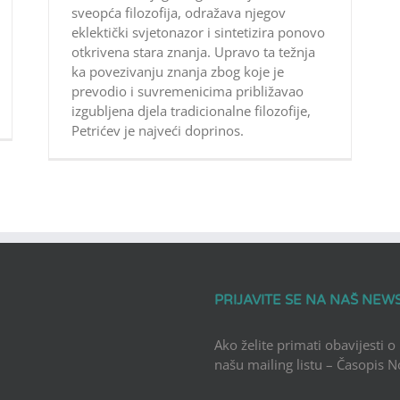
sveopća filozofija, odražava njegov
eklektički svjetonazor i sintetizira ponovo
otkrivena stara znanja. Upravo ta težnja
ka povezivanju znanja zbog koje je
prevodio i suvremenicima približavao
izgubljena djela tradicionalne filozofije,
Petrićev je najveći doprinos.
PRIJAVITE SE NA NAŠ NEW
Ako želite primati obavijesti o
našu mailing listu – Časopis 