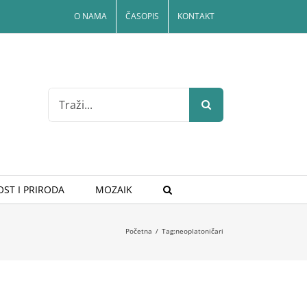
O NAMA
ČASOPIS
KONTAKT
Search
for:
ST I PRIRODA
MOZAIK
Početna
/
Tag:
neoplatoničari