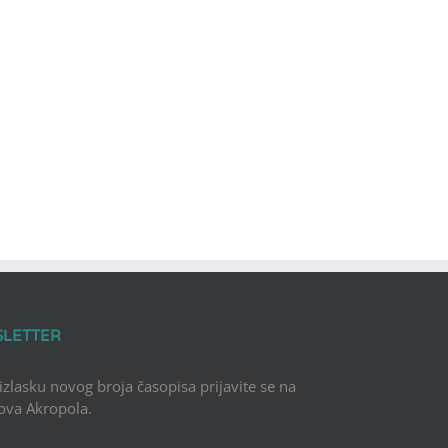
SLETTER
 izlasku novog broja časopisa prijavite se na
Nova Akropola.