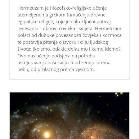
Hermetizam je filozofsko-religijsko učenje
utemeljeno na grčkom tumačenju drevne
egipatske religije, koje je dalo ključni poticaj
renesansi – obnovi čovjeka i svijeta. Hermetizam
polazi od duboke povezanosti čovjeka i kozmosa
te postavlja pitanja o izvoru i cilju ljudskog
života: tko smo, odakle dolazimo i kamo idemo?
Ovo nas učenje podsjeća na potrebu
usmjeravanja naše svijesti od zemlje prema
nebu, od prolaznog prema vječnom.