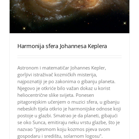
Harmonija sfera Johannesa Keplera
Astronom i matematičar Johannes Kepler,
gorljivi istraživač kozmičkih misterija,
najpoznatiji je po zakonima o gibanju planeta.
Njegovo je otkriće bilo važan dokaz u korist
heliocentrične slike svijeta. Ponesen
pitagorejskim učenjem o muzici sfera, u gibanju
nebeskih tijela otkrio je harmonijske odnose koji
postoje u glazbi. Smatrao je da planeti, gibajući
se oko Sunca, emitiraju neku vrstu glazbe, što je
nazvao "pjesmom koju kozmos pjeva svom
gospodaru i središtu, solarnom logosu".