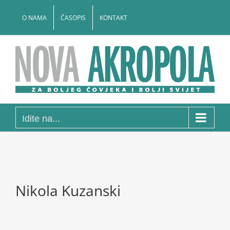
Skip
to
O NAMA
ČASOPIS
KONTAKT
content
Idite na...
Nikola Kuzanski