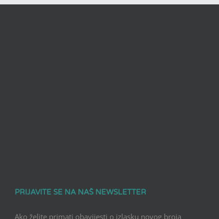
PRIJAVITE SE NA NAŠ NEWSLETTER
Ako želite primati obavijesti o izlasku novog broja