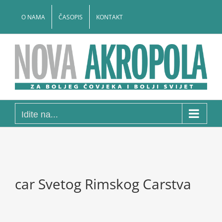
Skip
to
O NAMA
ČASOPIS
KONTAKT
content
Idite na...
car Svetog Rimskog Carstva