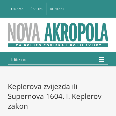
Skip
to
O NAMA
ČASOPIS
KONTAKT
content
Idite na...
Keplerova zvijezda ili
Supernova 1604. I. Keplerov
zakon