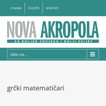
Skip
to
O NAMA
ČASOPIS
KONTAKT
content
Idite na...
grčki matematičari