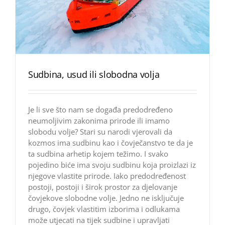
Sudbina, usud ili slobodna volja
Je li sve što nam se događa predodređeno
neumoljivim zakonima prirode ili imamo
slobodu volje? Stari su narodi vjerovali da
kozmos ima sudbinu kao i čovječanstvo te da je
ta sudbina arhetip kojem težimo. I svako
pojedino biće ima svoju sudbinu koja proizlazi iz
njegove vlastite prirode. Iako predodređenost
postoji, postoji i širok prostor za djelovanje
čovjekove slobodne volje. Jedno ne isključuje
drugo, čovjek vlastitim izborima i odlukama
može utjecati na tijek sudbine i upravljati