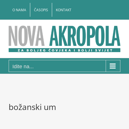
Skip
to
O NAMA
ČASOPIS
KONTAKT
content
Idite na...
božanski um