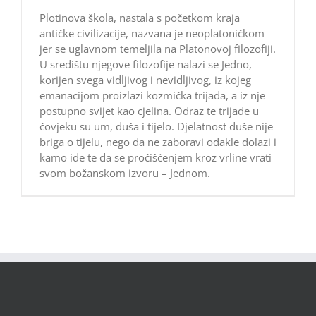
Plotinova škola, nastala s početkom kraja
antičke civilizacije, nazvana je neoplatoničkom
jer se uglavnom temeljila na Platonovoj filozofiji.
U središtu njegove filozofije nalazi se Jedno,
korijen svega vidljivog i nevidljivog, iz kojeg
emanacijom proizlazi kozmička trijada, a iz nje
postupno svijet kao cjelina. Odraz te trijade u
čovjeku su um, duša i tijelo. Djelatnost duše nije
briga o tijelu, nego da ne zaboravi odakle dolazi i
kamo ide te da se pročišćenjem kroz vrline vrati
svom božanskom izvoru – Jednom.