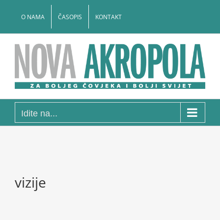
Skip
to
O NAMA
ČASOPIS
KONTAKT
content
Idite na...
vizije