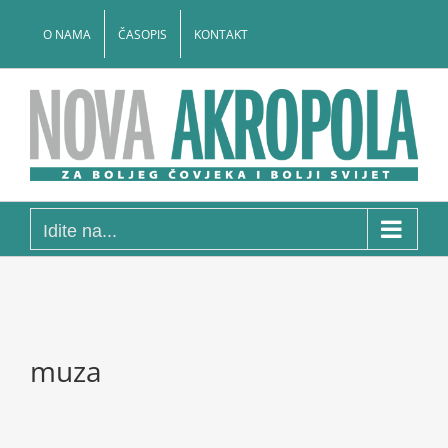
Skip
to
O NAMA
ČASOPIS
KONTAKT
content
Idite na...
muza