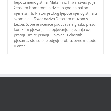
ljepotu njenog stiha. Maksim iz Tira nazvao ju je
ženskim Homerom, a dvjesto godina nakon
njene smrti, Platon je zbog ljepote njenog stiha u
svom djelu
Fedar
naziva Desetom muzom s
Lezba. Svoje je učenice podučavala glazbi, plesu,
korskom pjevanju, solopjevanju, pjevanju uz
pratnju lire te pisanju i pjevanju vlastitih
pjesama, što su bile odgojno-obrazovne metode
u antici.