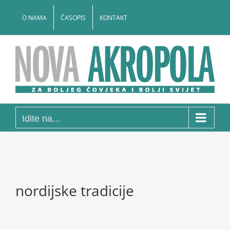
Skip
to
O NAMA
ČASOPIS
KONTAKT
content
Idite na...
nordijske tradicije