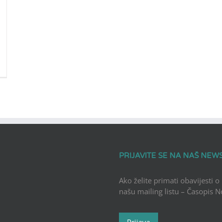
PRIJAVITE SE NA NAŠ NEW
Ako želite primati obavijesti o
našu mailing listu – Časopis 
Prijava