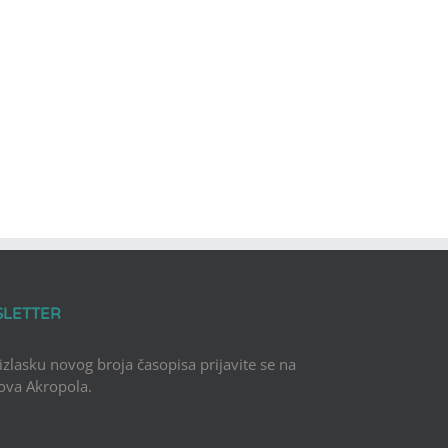
SLETTER
 izlasku novog broja časopisa prijavite se na
Nova Akropola.