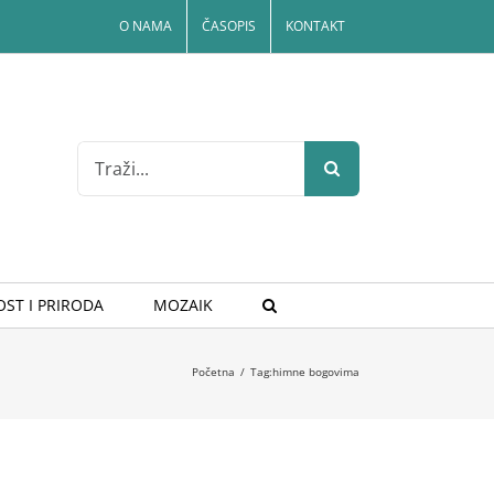
O NAMA
ČASOPIS
KONTAKT
Search
for:
ST I PRIRODA
MOZAIK
Početna
/
Tag:
himne bogovima