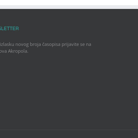
SLETTER
 izlasku novog broja časopisa prijavite se na
Nova Akropola.