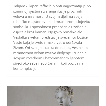
Talijanski kipar Raffaele Monti najpoznatiji je po
iznimnoj vještini stvaranja iluzije prozirnih
velova u mramoru. U svojim djelima spaja
tehničko majstorstvo nad mramorom, slojevitu
simboliku i sposobnost prenošenja uzvišenih
osjećaja kroz kamen. Njegovo remek-djelo
Vestalka s velom predstavlja svećenicu božice
Veste koja je svetu rimsku vatru održavala
živom. Od svog nastanka do danas, Vestalka s
mramornim velom izaziva divljenje i čuđenje
svojom izvedbom i bezvremenom ljepotom,
šireći oko sebe neobičan mir koji poziva na
kontemplaciju.