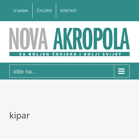
Skip
to
O NAMA
ČASOPIS
KONTAKT
content
Idite na...
kipar