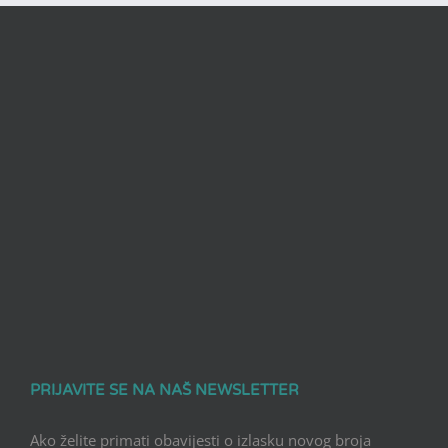
PRIJAVITE SE NA NAŠ NEWSLETTER
Ako želite primati obavijesti o izlasku novog broja