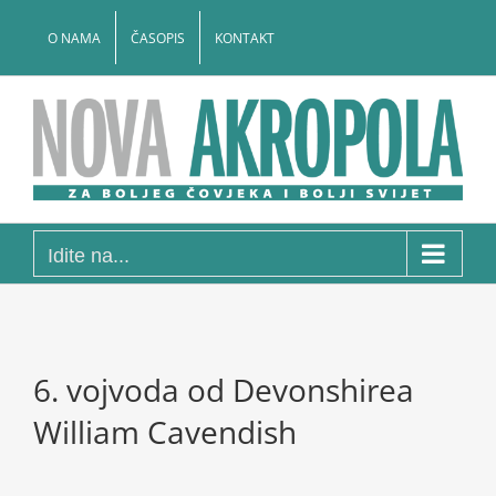
Skip
to
O NAMA
ČASOPIS
KONTAKT
content
Idite na...
6. vojvoda od Devonshirea
William Cavendish