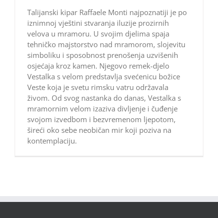
Talijanski kipar Raffaele Monti najpoznatiji je po
iznimnoj vještini stvaranja iluzije prozirnih
velova u mramoru. U svojim djelima spaja
tehničko majstorstvo nad mramorom, slojevitu
simboliku i sposobnost prenošenja uzvišenih
osjećaja kroz kamen. Njegovo remek-djelo
Vestalka s velom predstavlja svećenicu božice
Veste koja je svetu rimsku vatru održavala
živom. Od svog nastanka do danas, Vestalka s
mramornim velom izaziva divljenje i čuđenje
svojom izvedbom i bezvremenom ljepotom,
šireći oko sebe neobičan mir koji poziva na
kontemplaciju.