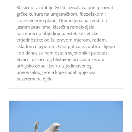
Klasično razdoblje Grčke označava puni procvat
grčke kulture na umjetničkom, filozofskom i
znanstvenom planu. Utemeljena na čvrstim i
jasnim pravilima, klasična remek-djela
harmonično objedinjuju estetske i etičke
vrijednosti te odišu pravom mjerom, redom,
skladom i ljepotom. Ona potiču na dobro i lijepo
i do danas su nam ostala svjetionik i putokaz.
Stvarni uzroci tog blistavog procvata sežu u
arhajsko doba i izviru iz jedinstvenog,
univerzalnog vrela koje nadahnjuje sva
bezvremena djela.