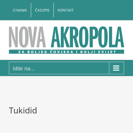
Skip
to
O NAMA
ČASOPIS
KONTAKT
content
Idite na...
Tukidid