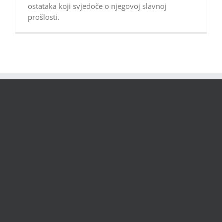
ostataka koji svjedoče o njegovoj slavnoj
prošlosti.