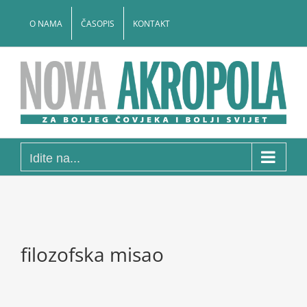
Skip
to
O NAMA
ČASOPIS
KONTAKT
content
Idite na...
filozofska misao