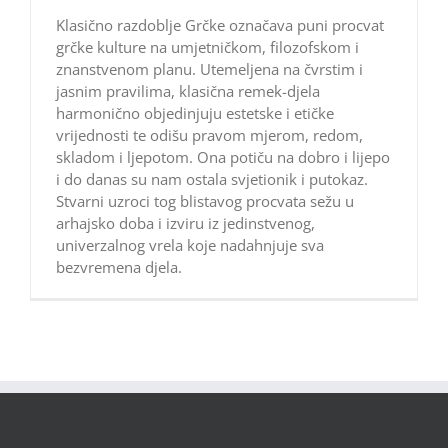
Klasično razdoblje Grčke označava puni procvat
grčke kulture na umjetničkom, filozofskom i
znanstvenom planu. Utemeljena na čvrstim i
jasnim pravilima, klasična remek-djela
harmonično objedinjuju estetske i etičke
vrijednosti te odišu pravom mjerom, redom,
skladom i ljepotom. Ona potiču na dobro i lijepo
i do danas su nam ostala svjetionik i putokaz.
Stvarni uzroci tog blistavog procvata sežu u
arhajsko doba i izviru iz jedinstvenog,
univerzalnog vrela koje nadahnjuje sva
bezvremena djela.