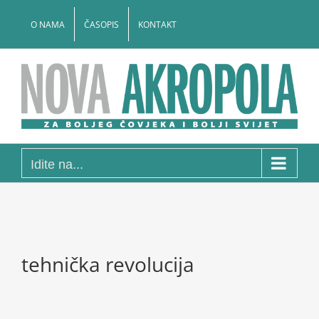
Skip
to
O NAMA
ČASOPIS
KONTAKT
content
Idite na...
tehnička revolucija