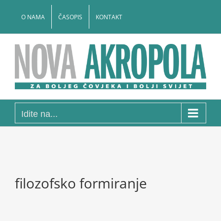
Skip
to
O NAMA
ČASOPIS
KONTAKT
content
Idite na...
filozofsko formiranje