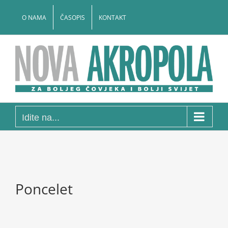
Skip
to
O NAMA
ČASOPIS
KONTAKT
content
Idite na...
Poncelet