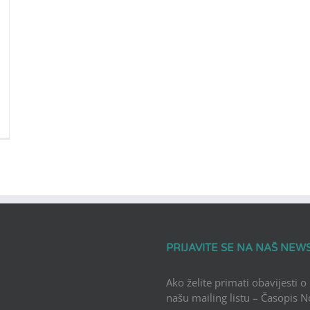
PRIJAVITE SE NA NAŠ NEW
Ako želite primati obavijesti o
našu mailing listu – Časopis 