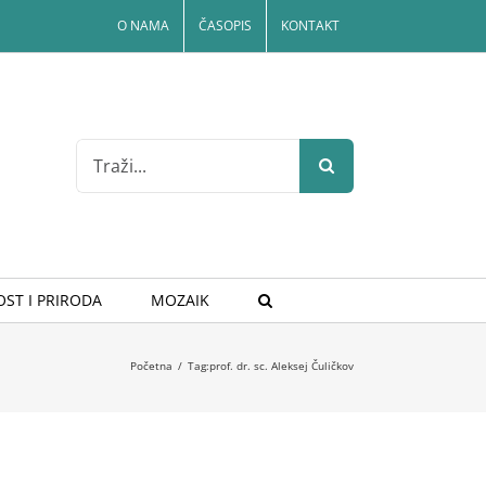
O NAMA
ČASOPIS
KONTAKT
Search
for:
ST I PRIRODA
MOZAIK
Početna
/
Tag:
prof. dr. sc. Aleksej Čuličkov