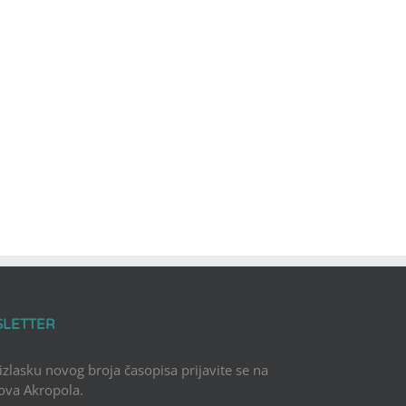
SLETTER
 izlasku novog broja časopisa prijavite se na
Nova Akropola.