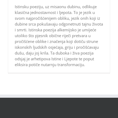
Istinsku poeziju, uz misaonu dubinu, odlikuje
klasična jednostavnost i ljepota. To je jezik u
svom najpročišćenijem obliku, jezik onih koji iz
dubine srca pokušavaju odgonetnuti tajnu života
i smrti. Istinska poezija alkemijsko je umijeće
utoliko što pjesnik obične riječi pretvara u
pročišćene oblike i značenja koji dotiču strune
iskonskih ljudskih osjećaja, griju i pročišćavaju
dušu, daju joj krila. Ta duboka i živa poezija
odsjaj je arhetipova Istine i Ljepote te poput
eliksira potiče nutarnju transformaciju.