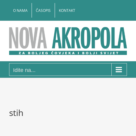
Skip
to
O NAMA
ČASOPIS
KONTAKT
content
Idite na...
stih